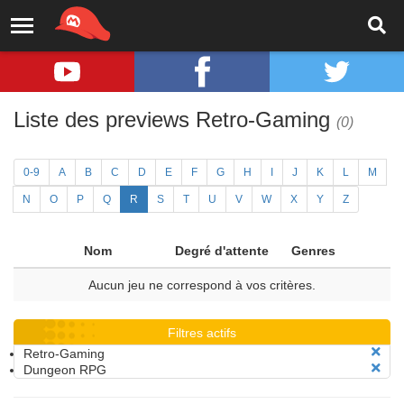
Liste des previews Retro-Gaming
(0)
0-9
A
B
C
D
E
F
G
H
I
J
K
L
M
N
O
P
Q
R
S
T
U
V
W
X
Y
Z
Nom
Degré d'attente
Genres
Aucun jeu ne correspond à vos critères.
Filtres actifs
Retro-Gaming
Dungeon RPG