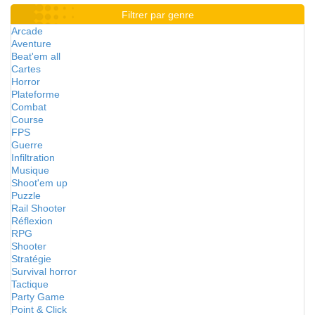
Filtrer par genre
Arcade
Aventure
Beat'em all
Cartes
Horror
Plateforme
Combat
Course
FPS
Guerre
Infiltration
Musique
Shoot'em up
Puzzle
Rail Shooter
Réflexion
RPG
Shooter
Stratégie
Survival horror
Tactique
Party Game
Point & Click