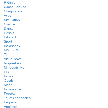
Rythme
Casse Briques
Compilation
Action
Simulation
Cuisine
Danse
Dessin
Educatif
Sport
Inclassable
MMORPG
Tir
Visual novel
Rogue-Like
Minecraft-like
LEGO
Indies
Gestion
Mode
Inclassable
Football
Jouets connectés
Enquête
Application