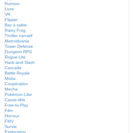
Rumeur
Livre
VR
Flipper
Bac à sable
Rainy Frog
Thriller narratif
Metroidvania
Tower Defense
Dungeon RPG
Rogue-Lite
Hack-and-Slash
Cascade
Battle Royale
Moba
Coopération
Mecha
Pokémon-Like
Casse-tête
Free-to-Play
Film
Horreur
FMV
Survie
Exploration