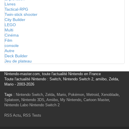
Livres
Tactical-RPG
Twin-stick shooter
City Builder
LEGO
Multi
Cinéma
Film
console
Autre
Deck Builder
Jeu de plateau
Nintendo-master.com, toute l'actualité Nintendo en France
Toute l'actualité Nintendo : Switch, Nintendo Switch 2, amiibo, Zelda,
Mario - 2003-2026
Tags :
Nintendo Switch
,
Zelda
,
Mario
,
Pokémon
,
Metroid
,
Xenoblade
,
Splatoon
,
Nintendo 3DS
,
Amiibo
,
My Nintendo
,
Cartoon Master
,
Nintendo Labo
Nintendo Switch 2
RSS Actu
,
RSS Tests