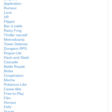
Application
Rumeur
Livre
VR
Flipper
Bac à sable
Rainy Frog
Thriller narratif
Metroidvania
Tower Defense
Dungeon RPG
Rogue-Lite
Hack-and-Slash
Cascade
Battle Royale
Moba
Coopération
Mecha
Pokémon-Like
Casse-tête
Free-to-Play
Film
Horreur
FMV
Survie