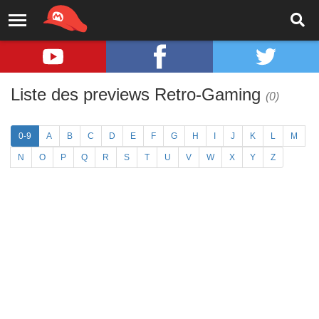
Liste des previews Retro-Gaming
(0)
0-9
A
B
C
D
E
F
G
H
I
J
K
L
M
N
O
P
Q
R
S
T
U
V
W
X
Y
Z