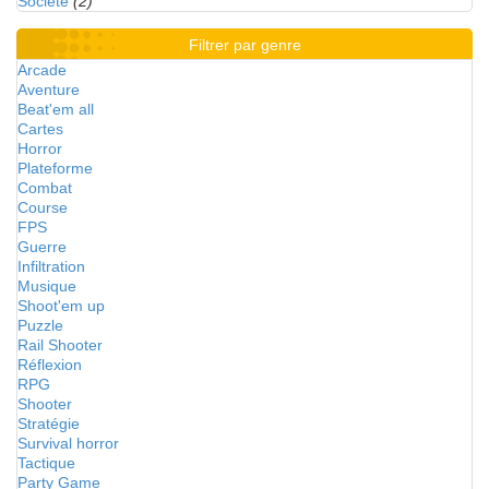
Société
(2)
Filtrer par genre
Arcade
Aventure
Beat'em all
Cartes
Horror
Plateforme
Combat
Course
FPS
Guerre
Infiltration
Musique
Shoot'em up
Puzzle
Rail Shooter
Réflexion
RPG
Shooter
Stratégie
Survival horror
Tactique
Party Game