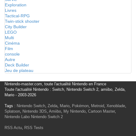
Exploration
Livres
Tactical-RPG
Twin-stick shooter
City Builder
LEGO
Multi
Cinéma
Film
console
Autre
Deck Builder
Jeu de plateau
Nintendo-master.com, toute l'actualité Nintendo en France
Toute l'actualité Nintendo : Switch, Nintendo Switch 2, amiibo, Zelda,
Mario - 2003-2026
Tags :
Nintendo Switch
,
Zelda
,
Mario
,
Pokémon
,
Metroid
,
Xenoblade
,
Splatoon
,
Nintendo 3DS
,
Amiibo
,
My Nintendo
,
Cartoon Master
,
Nintendo Labo
Nintendo Switch 2
RSS Actu
,
RSS Tests