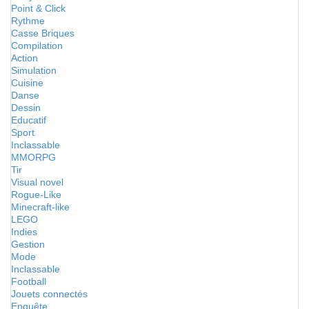
Point & Click
Rythme
Casse Briques
Compilation
Action
Simulation
Cuisine
Danse
Dessin
Educatif
Sport
Inclassable
MMORPG
Tir
Visual novel
Rogue-Like
Minecraft-like
LEGO
Indies
Gestion
Mode
Inclassable
Football
Jouets connectés
Enquête