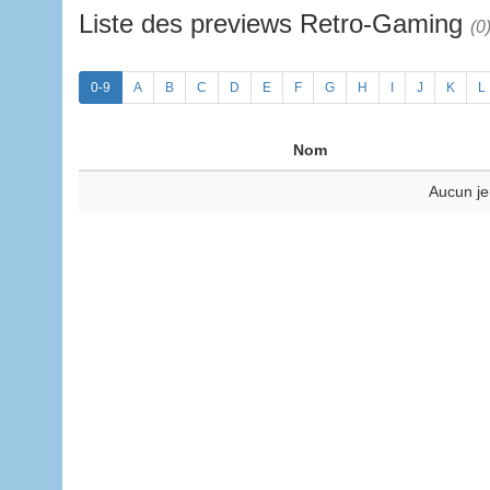
Liste des previews Retro-Gaming
(0
0-9
A
B
C
D
E
F
G
H
I
J
K
L
Nom
Aucun je