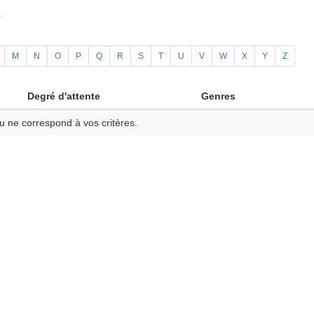
)
M
N
O
P
Q
R
S
T
U
V
W
X
Y
Z
Degré d'attente
Genres
u ne correspond à vos critères.