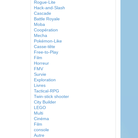
Rogue-Lite
Hack-and-Slash
Cascade
Battle Royale
Moba
Coopération
Mecha
Pokémon-Like
Casse-tête
Free-to-Play
Film
Horreur
FMV
Survie
Exploration
Livres
Tactical-RPG
Twin-stick shooter
City Builder
LEGO
Multi
Cinéma
Film
console
Autre