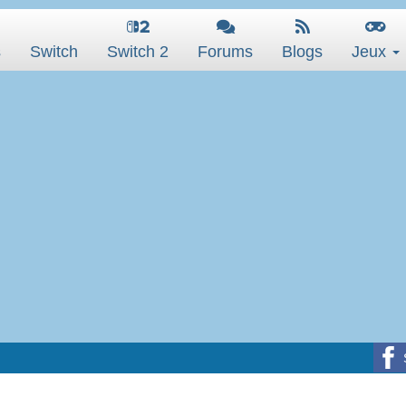
s
Switch
Switch 2
Forums
Blogs
Jeux