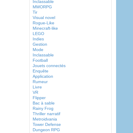
Inclassable
MMORPG
Tir
Visual novel
Rogue-Like
Minecraft-like
LEGO
Indies
Gestion
Mode
Inclassable
Football
Jouets connectés
Enquête
Application
Rumeur
Livre
VR
Flipper
Bac à sable
Rainy Frog
Thriller narratif
Metroidvania
Tower Defense
Dungeon RPG