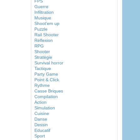
FPS
Guerre
Infiltration
Musique
Shoot'em up
Puzzle
Rail Shooter
Réflexion
RPG
Shooter
Stratégie
Survival horror
Tactique
Party Game
Point & Click
Rythme
Casse Briques
Compilation
Action
Simulation
Cuisine
Danse
Dessin
Educatif
Sport