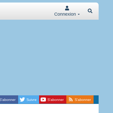
Connexion
S'abonner
Suivre
S'abonner
S'abonner