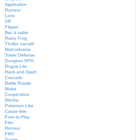
Application
Rumeur
Livre
VR
Flipper
Bac à sable
Rainy Frog
Thriller narratif
Metroidvania
Tower Defense
Dungeon RPG
Rogue-Lite
Hack-and-Slash
Cascade
Battle Royale
Moba
Coopération
Mecha
Pokémon-Like
Casse-tête
Free-to-Play
Film
Horreur
FMV
Survie