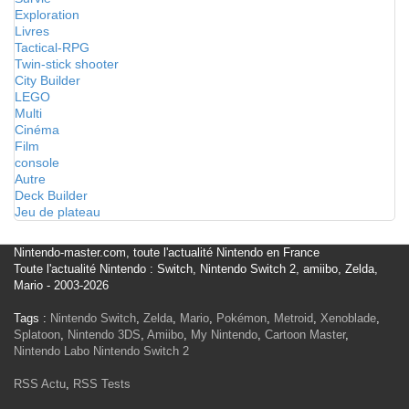
Exploration
Livres
Tactical-RPG
Twin-stick shooter
City Builder
LEGO
Multi
Cinéma
Film
console
Autre
Deck Builder
Jeu de plateau
Nintendo-master.com, toute l'actualité Nintendo en France
Toute l'actualité Nintendo : Switch, Nintendo Switch 2, amiibo, Zelda,
Mario - 2003-2026
Tags :
Nintendo Switch
,
Zelda
,
Mario
,
Pokémon
,
Metroid
,
Xenoblade
,
Splatoon
,
Nintendo 3DS
,
Amiibo
,
My Nintendo
,
Cartoon Master
,
Nintendo Labo
Nintendo Switch 2
RSS Actu
,
RSS Tests