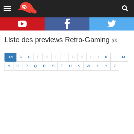
Liste des previews Retro-Gaming
(0)
0-9
A
B
C
D
E
F
G
H
I
J
K
L
M
N
O
P
Q
R
S
T
U
V
W
X
Y
Z