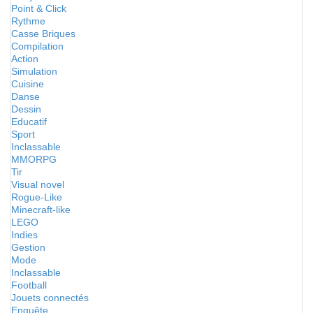
Point & Click
Rythme
Casse Briques
Compilation
Action
Simulation
Cuisine
Danse
Dessin
Educatif
Sport
Inclassable
MMORPG
Tir
Visual novel
Rogue-Like
Minecraft-like
LEGO
Indies
Gestion
Mode
Inclassable
Football
Jouets connectés
Enquête