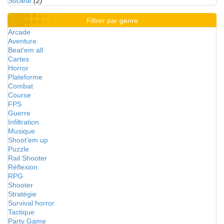
Société
(2)
Filtrer par genre
Arcade
Aventure
Beat'em all
Cartes
Horror
Plateforme
Combat
Course
FPS
Guerre
Infiltration
Musique
Shoot'em up
Puzzle
Rail Shooter
Réflexion
RPG
Shooter
Stratégie
Survival horror
Tactique
Party Game