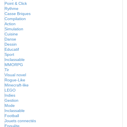
Point & Click
Rythme
Casse Briques
Compilation
Action
Simulation
Cuisine
Danse
Dessin
Educatif
Sport
Inclassable
MMORPG
Tir
Visual novel
Rogue-Like
Minecraft-like
LEGO
Indies
Gestion
Mode
Inclassable
Football
Jouets connectés
Enquête