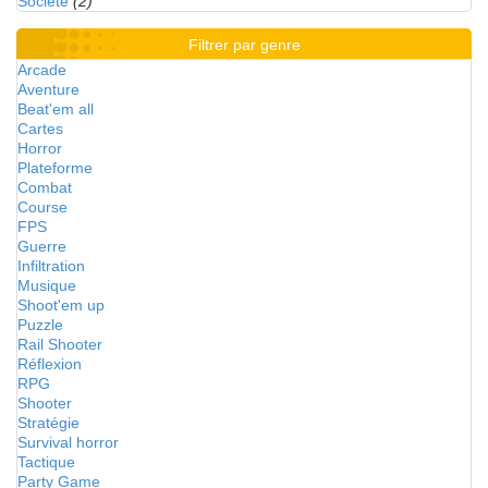
Société
(2)
Filtrer par genre
Arcade
Aventure
Beat'em all
Cartes
Horror
Plateforme
Combat
Course
FPS
Guerre
Infiltration
Musique
Shoot'em up
Puzzle
Rail Shooter
Réflexion
RPG
Shooter
Stratégie
Survival horror
Tactique
Party Game