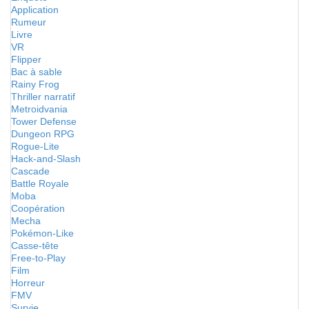
Application
Rumeur
Livre
VR
Flipper
Bac à sable
Rainy Frog
Thriller narratif
Metroidvania
Tower Defense
Dungeon RPG
Rogue-Lite
Hack-and-Slash
Cascade
Battle Royale
Moba
Coopération
Mecha
Pokémon-Like
Casse-tête
Free-to-Play
Film
Horreur
FMV
Survie