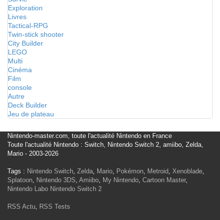
Exploration
Livres
Tactical-RPG
Twin-stick shooter
City Builder
LEGO
Multi
Cinéma
Film
console
Autre
Deck Builder
Jeu de plateau
Nintendo-master.com, toute l'actualité Nintendo en France
Toute l'actualité Nintendo : Switch, Nintendo Switch 2, amiibo, Zelda,
Mario - 2003-2026
Tags :
Nintendo Switch
,
Zelda
,
Mario
,
Pokémon
,
Metroid
,
Xenoblade
,
Splatoon
,
Nintendo 3DS
,
Amiibo
,
My Nintendo
,
Cartoon Master
,
Nintendo Labo
Nintendo Switch 2
RSS Actu
,
RSS Tests