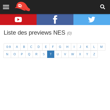
Liste des previews NES
(0)
0-9
A
B
C
D
E
F
G
H
I
J
K
L
M
N
O
P
Q
R
S
T
U
V
W
X
Y
Z