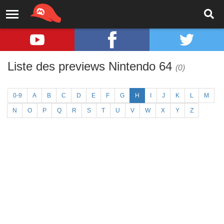
Liste des previews Nintendo 64
(0)
0-9
A
B
C
D
E
F
G
H
I
J
K
L
M
N
O
P
Q
R
S
T
U
V
W
X
Y
Z