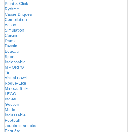
Point & Click
Rythme
Casse Briques
Compilation
Action
Simulation
Cuisine
Danse
Dessin
Educatif
Sport
Inclassable
MMORPG
Tir
Visual novel
Rogue-Like
Minecraft-like
LEGO
Indies
Gestion
Mode
Inclassable
Football
Jouets connectés
Enquête