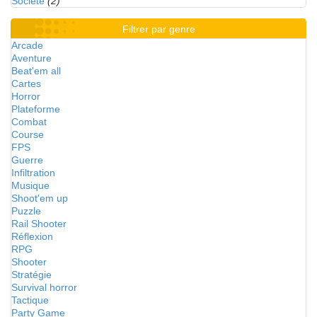
Société
(2)
Filtrer par genre
Arcade
Aventure
Beat'em all
Cartes
Horror
Plateforme
Combat
Course
FPS
Guerre
Infiltration
Musique
Shoot'em up
Puzzle
Rail Shooter
Réflexion
RPG
Shooter
Stratégie
Survival horror
Tactique
Party Game