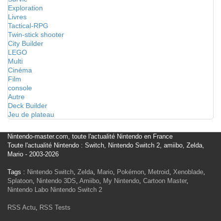
Exploration
Livres
Tactical-RPG
Twin-stick shooter
City Builder
LEGO
Multi
Cinéma
Film
console
Autre
Deck Builder
Jeu de plateau
Nintendo-master.com, toute l'actualité Nintendo en France
Toute l'actualité Nintendo : Switch, Nintendo Switch 2, amiibo, Zelda,
Mario - 2003-2026
Tags :
Nintendo Switch
,
Zelda
,
Mario
,
Pokémon
,
Metroid
,
Xenoblade
,
Splatoon
,
Nintendo 3DS
,
Amiibo
,
My Nintendo
,
Cartoon Master
,
Nintendo Labo
Nintendo Switch 2
RSS Actu
,
RSS Tests