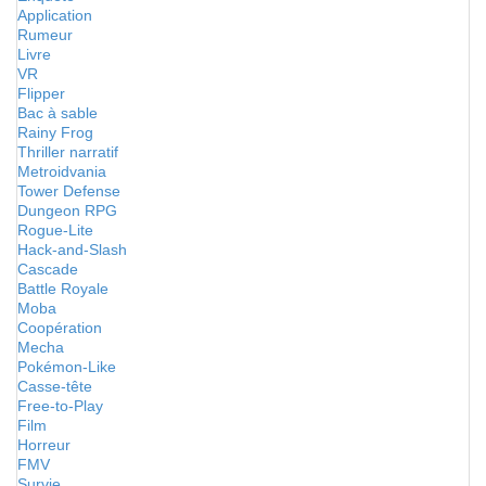
Application
Rumeur
Livre
VR
Flipper
Bac à sable
Rainy Frog
Thriller narratif
Metroidvania
Tower Defense
Dungeon RPG
Rogue-Lite
Hack-and-Slash
Cascade
Battle Royale
Moba
Coopération
Mecha
Pokémon-Like
Casse-tête
Free-to-Play
Film
Horreur
FMV
Survie