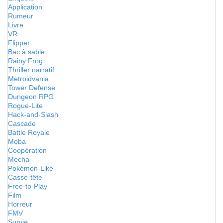
Application
Rumeur
Livre
VR
Flipper
Bac à sable
Rainy Frog
Thriller narratif
Metroidvania
Tower Defense
Dungeon RPG
Rogue-Lite
Hack-and-Slash
Cascade
Battle Royale
Moba
Coopération
Mecha
Pokémon-Like
Casse-tête
Free-to-Play
Film
Horreur
FMV
Survie