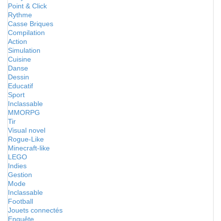
Point & Click
Rythme
Casse Briques
Compilation
Action
Simulation
Cuisine
Danse
Dessin
Educatif
Sport
Inclassable
MMORPG
Tir
Visual novel
Rogue-Like
Minecraft-like
LEGO
Indies
Gestion
Mode
Inclassable
Football
Jouets connectés
Enquête