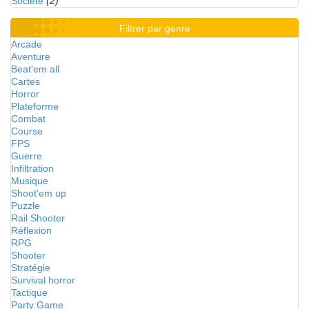
Société
(2)
Filtrer par genre
Arcade
Aventure
Beat'em all
Cartes
Horror
Plateforme
Combat
Course
FPS
Guerre
Infiltration
Musique
Shoot'em up
Puzzle
Rail Shooter
Réflexion
RPG
Shooter
Stratégie
Survival horror
Tactique
Party Game