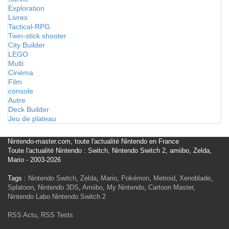
Exploration
Livres
Tactical-RPG
Twin-stick shooter
City Builder
LEGO
Multi
Cinéma
Film
console
Autre
Deck Builder
Jeu de plateau
Nintendo-master.com, toute l'actualité Nintendo en France
Toute l'actualité Nintendo : Switch, Nintendo Switch 2, amiibo, Zelda,
Mario - 2003-2026
Tags :
Nintendo Switch
,
Zelda
,
Mario
,
Pokémon
,
Metroid
,
Xenoblade
,
Splatoon
,
Nintendo 3DS
,
Amiibo
,
My Nintendo
,
Cartoon Master
,
Nintendo Labo
Nintendo Switch 2
RSS Actu
,
RSS Tests