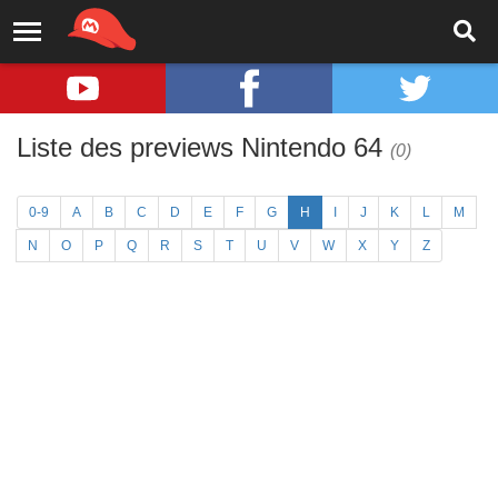
Liste des previews Nintendo 64
(0)
0-9
A
B
C
D
E
F
G
H
I
J
K
L
M
N
O
P
Q
R
S
T
U
V
W
X
Y
Z