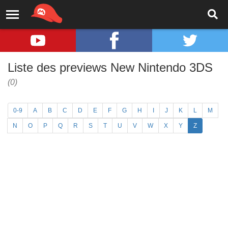
Liste des previews New Nintendo 3DS
(0)
0-9
A
B
C
D
E
F
G
H
I
J
K
L
M
N
O
P
Q
R
S
T
U
V
W
X
Y
Z