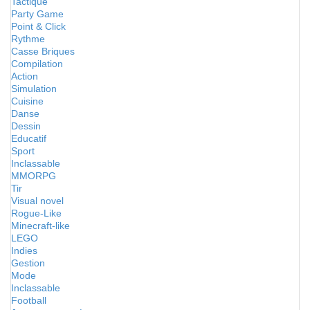
Tactique
Party Game
Point & Click
Rythme
Casse Briques
Compilation
Action
Simulation
Cuisine
Danse
Dessin
Educatif
Sport
Inclassable
MMORPG
Tir
Visual novel
Rogue-Like
Minecraft-like
LEGO
Indies
Gestion
Mode
Inclassable
Football