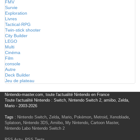
FMV
Survie
Exploration
Livres
Tactical-RPG
Twin-stick shooter
City Builder
LEGO
Multi
Cinéma
Film
console
Autre
Deck Builder
Jeu de plateau
Nintendo-master.com, toute l'actualité Nintendo en France
Toute l'actualité Nintendo : Switch, Nintendo Switch 2, amiibo, Zelda,
Mario - 2003-2026
Tags :
Nintendo Switch
,
Zelda
,
Mario
,
Pokémon
,
Metroid
,
Xenoblade
,
Splatoon
,
Nintendo 3DS
,
Amiibo
,
My Nintendo
,
Cartoon Master
,
Nintendo Labo
Nintendo Switch 2
RSS Actu
,
RSS Tests