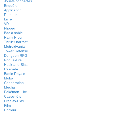
Jouets connectés
Enquête
Application
Rumeur
Livre
VR
Flipper
Bac à sable
Rainy Frog
Thriller narratif
Metroidvania
Tower Defense
Dungeon RPG
Rogue-Lite
Hack-and-Slash
Cascade
Battle Royale
Moba
Coopération
Mecha
Pokémon-Like
Casse-tête
Free-to-Play
Film
Horreur