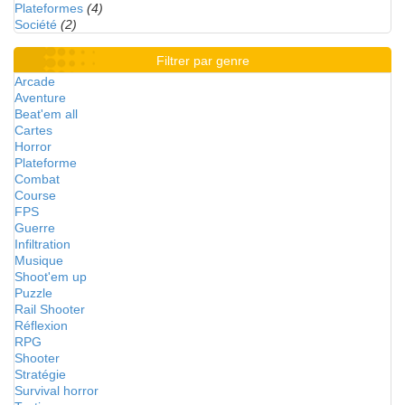
Plateformes
(4)
Société
(2)
Filtrer par genre
Arcade
Aventure
Beat'em all
Cartes
Horror
Plateforme
Combat
Course
FPS
Guerre
Infiltration
Musique
Shoot'em up
Puzzle
Rail Shooter
Réflexion
RPG
Shooter
Stratégie
Survival horror