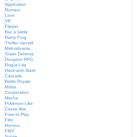
Application
Rumeur
Livre
VR
Flipper
Bac à sable
Rainy Frog
Thriller narratif
Metroidvania
Tower Defense
Dungeon RPG
Rogue-Lite
Hack-and-Slash
Cascade
Battle Royale
Moba
Coopération
Mecha
Pokémon-Like
Casse-tête
Free-to-Play
Film
Horreur
FMV
Survie