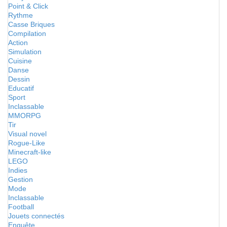
Point & Click
Rythme
Casse Briques
Compilation
Action
Simulation
Cuisine
Danse
Dessin
Educatif
Sport
Inclassable
MMORPG
Tir
Visual novel
Rogue-Like
Minecraft-like
LEGO
Indies
Gestion
Mode
Inclassable
Football
Jouets connectés
Enquête