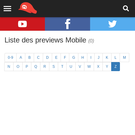
Liste des previews Mobile
(0)
0-9
A
B
C
D
E
F
G
H
I
J
K
L
M
N
O
P
Q
R
S
T
U
V
W
X
Y
Z