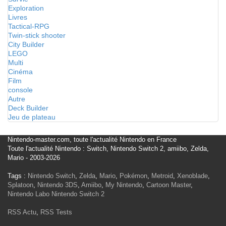
Exploration
Livres
Tactical-RPG
Twin-stick shooter
City Builder
LEGO
Multi
Cinéma
Film
console
Autre
Deck Builder
Jeu de plateau
Nintendo-master.com, toute l'actualité Nintendo en France
Toute l'actualité Nintendo : Switch, Nintendo Switch 2, amiibo, Zelda,
Mario - 2003-2026
Tags :
Nintendo Switch
,
Zelda
,
Mario
,
Pokémon
,
Metroid
,
Xenoblade
,
Splatoon
,
Nintendo 3DS
,
Amiibo
,
My Nintendo
,
Cartoon Master
,
Nintendo Labo
Nintendo Switch 2
RSS Actu
,
RSS Tests