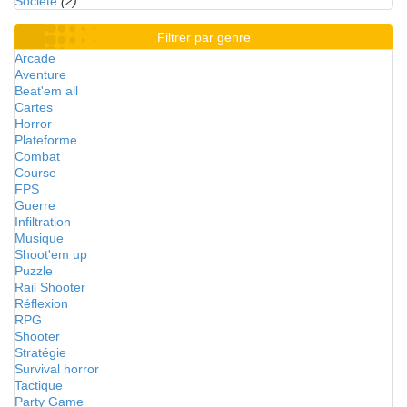
Société
(2)
Filtrer par genre
Arcade
Aventure
Beat'em all
Cartes
Horror
Plateforme
Combat
Course
FPS
Guerre
Infiltration
Musique
Shoot'em up
Puzzle
Rail Shooter
Réflexion
RPG
Shooter
Stratégie
Survival horror
Tactique
Party Game