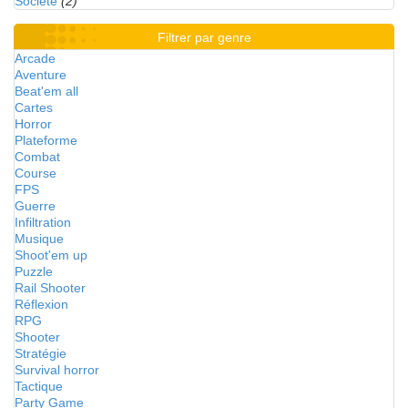
Société
(2)
Filtrer par genre
Arcade
Aventure
Beat'em all
Cartes
Horror
Plateforme
Combat
Course
FPS
Guerre
Infiltration
Musique
Shoot'em up
Puzzle
Rail Shooter
Réflexion
RPG
Shooter
Stratégie
Survival horror
Tactique
Party Game