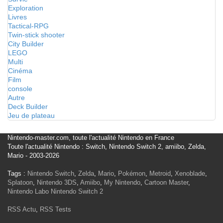
Exploration
Livres
Tactical-RPG
Twin-stick shooter
City Builder
LEGO
Multi
Cinéma
Film
console
Autre
Deck Builder
Jeu de plateau
Nintendo-master.com, toute l'actualité Nintendo en France
Toute l'actualité Nintendo : Switch, Nintendo Switch 2, amiibo, Zelda,
Mario - 2003-2026
Tags :
Nintendo Switch
,
Zelda
,
Mario
,
Pokémon
,
Metroid
,
Xenoblade
,
Splatoon
,
Nintendo 3DS
,
Amiibo
,
My Nintendo
,
Cartoon Master
,
Nintendo Labo
Nintendo Switch 2
RSS Actu
,
RSS Tests