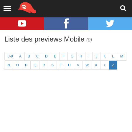
Liste des previews Mobile
(0)
0-9
A
B
C
D
E
F
G
H
I
J
K
L
M
N
O
P
Q
R
S
T
U
V
W
X
Y
Z