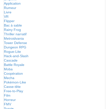
Application
Rumeur
Livre
VR
Flipper
Bac à sable
Rainy Frog
Thriller narratif
Metroidvania
Tower Defense
Dungeon RPG
Rogue-Lite
Hack-and-Slash
Cascade
Battle Royale
Moba
Coopération
Mecha
Pokémon-Like
Casse-tête
Free-to-Play
Film
Horreur
FMV
Survie