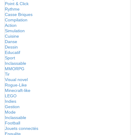
Point & Click
Rythme
Casse Briques
Compilation
Action
Simulation
Cuisine
Danse
Dessin
Educatif
Sport
Inclassable
MMORPG
Tir
Visual novel
Rogue-Like
Minecraft-like
LEGO
Indies
Gestion
Mode
Inclassable
Football
Jouets connectés
Enquête