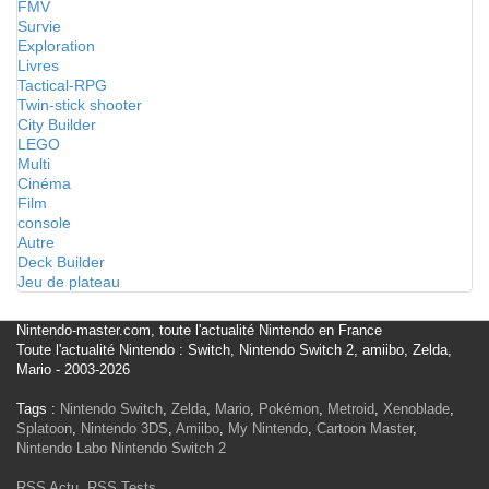
FMV
Survie
Exploration
Livres
Tactical-RPG
Twin-stick shooter
City Builder
LEGO
Multi
Cinéma
Film
console
Autre
Deck Builder
Jeu de plateau
Nintendo-master.com, toute l'actualité Nintendo en France
Toute l'actualité Nintendo : Switch, Nintendo Switch 2, amiibo, Zelda,
Mario - 2003-2026
Tags :
Nintendo Switch
,
Zelda
,
Mario
,
Pokémon
,
Metroid
,
Xenoblade
,
Splatoon
,
Nintendo 3DS
,
Amiibo
,
My Nintendo
,
Cartoon Master
,
Nintendo Labo
Nintendo Switch 2
RSS Actu
,
RSS Tests