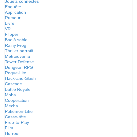
Jouets connectés
Enquête
Application
Rumeur
Livre
VR
Flipper
Bac à sable
Rainy Frog
Thriller narratif
Metroidvania
Tower Defense
Dungeon RPG
Rogue-Lite
Hack-and-Slash
Cascade
Battle Royale
Moba
Coopération
Mecha
Pokémon-Like
Casse-tête
Free-to-Play
Film
Horreur