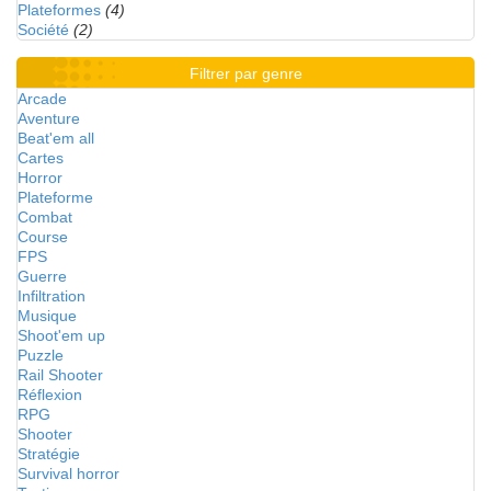
Plateformes
(4)
Société
(2)
Filtrer par genre
Arcade
Aventure
Beat'em all
Cartes
Horror
Plateforme
Combat
Course
FPS
Guerre
Infiltration
Musique
Shoot'em up
Puzzle
Rail Shooter
Réflexion
RPG
Shooter
Stratégie
Survival horror