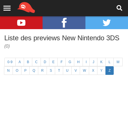
Liste des previews New Nintendo 3DS
(0)
0-9
A
B
C
D
E
F
G
H
I
J
K
L
M
N
O
P
Q
R
S
T
U
V
W
X
Y
Z