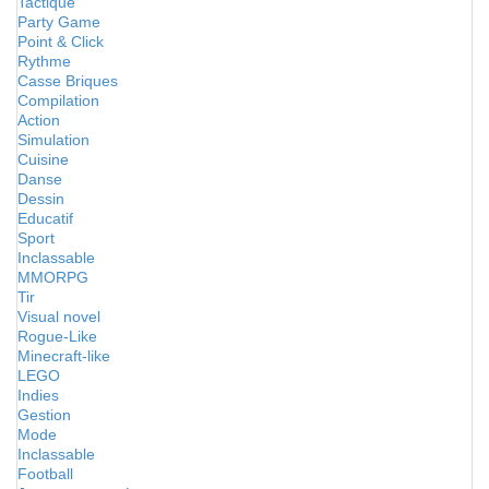
Tactique
Party Game
Point & Click
Rythme
Casse Briques
Compilation
Action
Simulation
Cuisine
Danse
Dessin
Educatif
Sport
Inclassable
MMORPG
Tir
Visual novel
Rogue-Like
Minecraft-like
LEGO
Indies
Gestion
Mode
Inclassable
Football