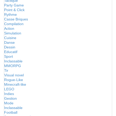
Tactique
Party Game
Point & Click
Rythme
Casse Briques
Compilation
Action
Simulation
Cuisine
Danse
Dessin
Educatif
Sport
Inclassable
MMORPG
Tir
Visual novel
Rogue-Like
Minecraft-like
LEGO
Indies
Gestion
Mode
Inclassable
Football