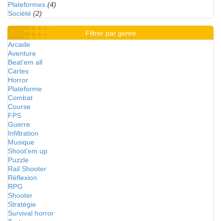
Plateformes
(4)
Société
(2)
Filtrer par genre
Arcade
Aventure
Beat'em all
Cartes
Horror
Plateforme
Combat
Course
FPS
Guerre
Infiltration
Musique
Shoot'em up
Puzzle
Rail Shooter
Réflexion
RPG
Shooter
Stratégie
Survival horror