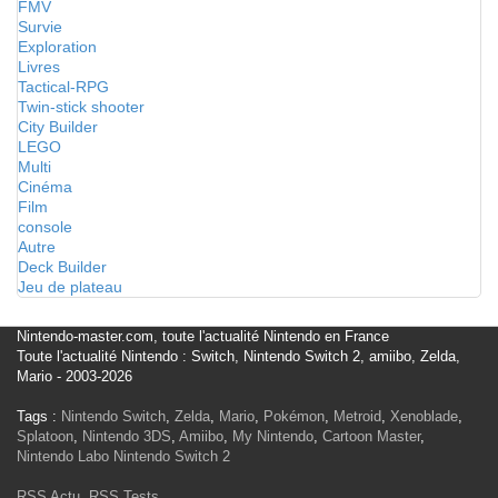
FMV
Survie
Exploration
Livres
Tactical-RPG
Twin-stick shooter
City Builder
LEGO
Multi
Cinéma
Film
console
Autre
Deck Builder
Jeu de plateau
Nintendo-master.com, toute l'actualité Nintendo en France
Toute l'actualité Nintendo : Switch, Nintendo Switch 2, amiibo, Zelda,
Mario - 2003-2026
Tags :
Nintendo Switch
,
Zelda
,
Mario
,
Pokémon
,
Metroid
,
Xenoblade
,
Splatoon
,
Nintendo 3DS
,
Amiibo
,
My Nintendo
,
Cartoon Master
,
Nintendo Labo
Nintendo Switch 2
RSS Actu
,
RSS Tests