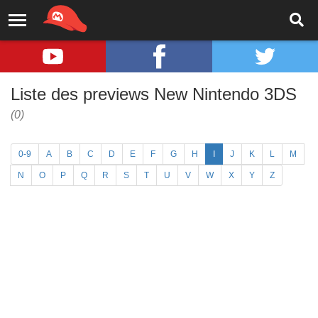
Liste des previews New Nintendo 3DS
(0)
0-9
A
B
C
D
E
F
G
H
I
J
K
L
M
N
O
P
Q
R
S
T
U
V
W
X
Y
Z