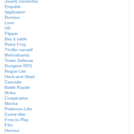
Jouets connectés
Enquête
Application
Rumeur
Livre
VR
Flipper
Bac à sable
Rainy Frog
Thriller narratif
Metroidvania
Tower Defense
Dungeon RPG
Rogue-Lite
Hack-and-Slash
Cascade
Battle Royale
Moba
Coopération
Mecha
Pokémon-Like
Casse-tête
Free-to-Play
Film
Horreur