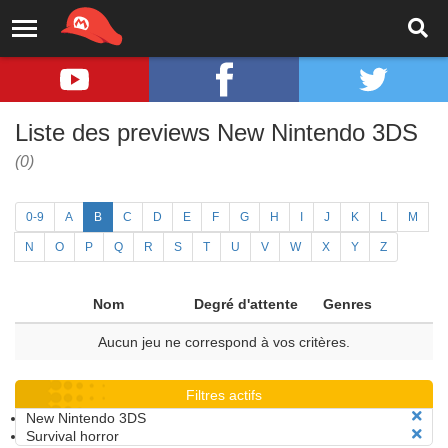
Liste des previews New Nintendo 3DS
(0)
0-9
A
B
C
D
E
F
G
H
I
J
K
L
M
N
O
P
Q
R
S
T
U
V
W
X
Y
Z
Nom
Degré d'attente
Genres
Aucun jeu ne correspond à vos critères.
Filtres actifs
New Nintendo 3DS
Survival horror