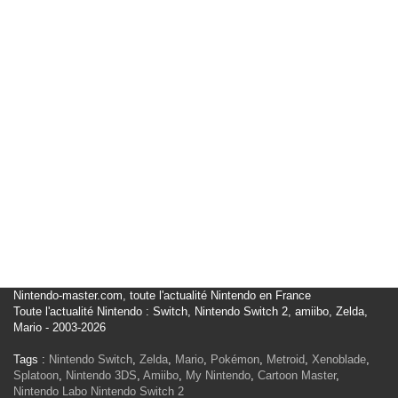
Nintendo-master.com, toute l'actualité Nintendo en France
Toute l'actualité Nintendo : Switch, Nintendo Switch 2, amiibo, Zelda,
Mario - 2003-2026
Tags :
Nintendo Switch
,
Zelda
,
Mario
,
Pokémon
,
Metroid
,
Xenoblade
,
Splatoon
,
Nintendo 3DS
,
Amiibo
,
My Nintendo
,
Cartoon Master
,
Nintendo Labo
Nintendo Switch 2