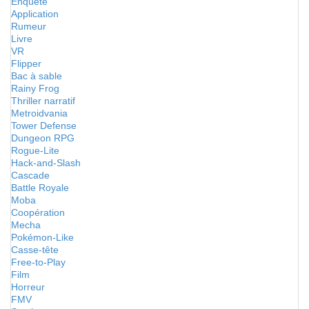
Enquête
Application
Rumeur
Livre
VR
Flipper
Bac à sable
Rainy Frog
Thriller narratif
Metroidvania
Tower Defense
Dungeon RPG
Rogue-Lite
Hack-and-Slash
Cascade
Battle Royale
Moba
Coopération
Mecha
Pokémon-Like
Casse-tête
Free-to-Play
Film
Horreur
FMV