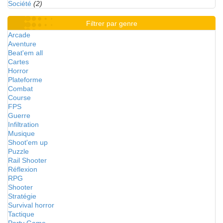
Société
(2)
Filtrer par genre
Arcade
Aventure
Beat'em all
Cartes
Horror
Plateforme
Combat
Course
FPS
Guerre
Infiltration
Musique
Shoot'em up
Puzzle
Rail Shooter
Réflexion
RPG
Shooter
Stratégie
Survival horror
Tactique