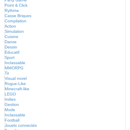
Party Game
Point & Click
Rythme
Casse Briques
Compilation
Action
Simulation
Cuisine
Danse
Dessin
Educatif
Sport
Inclassable
MMORPG
Tir
Visual novel
Rogue-Like
Minecraft-like
LEGO
Indies
Gestion
Mode
Inclassable
Football
Jouets connectés