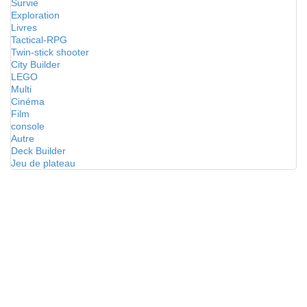
Survie
Exploration
Livres
Tactical-RPG
Twin-stick shooter
City Builder
LEGO
Multi
Cinéma
Film
console
Autre
Deck Builder
Jeu de plateau