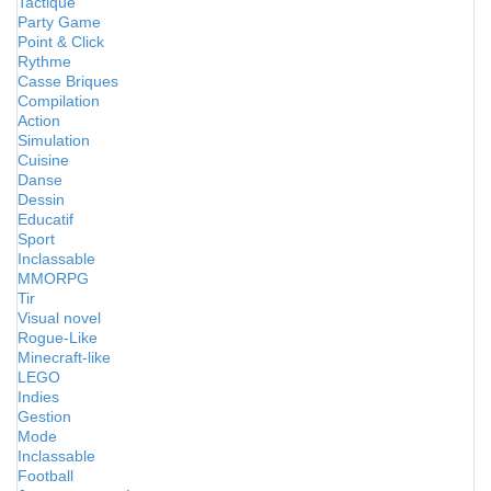
Tactique
Party Game
Point & Click
Rythme
Casse Briques
Compilation
Action
Simulation
Cuisine
Danse
Dessin
Educatif
Sport
Inclassable
MMORPG
Tir
Visual novel
Rogue-Like
Minecraft-like
LEGO
Indies
Gestion
Mode
Inclassable
Football