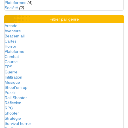
Plateformes
(4)
Société
(2)
Filtrer par genre
Arcade
Aventure
Beat'em all
Cartes
Horror
Plateforme
Combat
Course
FPS
Guerre
Infiltration
Musique
Shoot'em up
Puzzle
Rail Shooter
Réflexion
RPG
Shooter
Stratégie
Survival horror