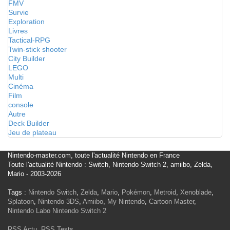
FMV
Survie
Exploration
Livres
Tactical-RPG
Twin-stick shooter
City Builder
LEGO
Multi
Cinéma
Film
console
Autre
Deck Builder
Jeu de plateau
Nintendo-master.com, toute l'actualité Nintendo en France
Toute l'actualité Nintendo : Switch, Nintendo Switch 2, amiibo, Zelda,
Mario - 2003-2026
Tags :
Nintendo Switch
,
Zelda
,
Mario
,
Pokémon
,
Metroid
,
Xenoblade
,
Splatoon
,
Nintendo 3DS
,
Amiibo
,
My Nintendo
,
Cartoon Master
,
Nintendo Labo
Nintendo Switch 2
RSS Actu
,
RSS Tests