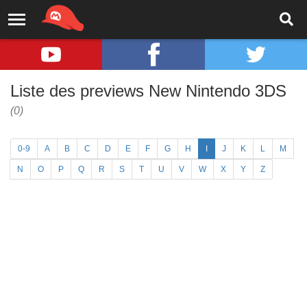
Liste des previews New Nintendo 3DS
(0)
0-9
A
B
C
D
E
F
G
H
I
J
K
L
M
N
O
P
Q
R
S
T
U
V
W
X
Y
Z