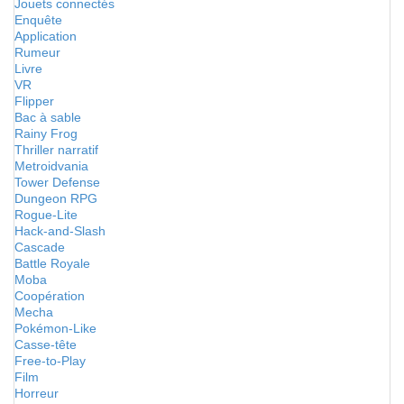
Jouets connectés
Enquête
Application
Rumeur
Livre
VR
Flipper
Bac à sable
Rainy Frog
Thriller narratif
Metroidvania
Tower Defense
Dungeon RPG
Rogue-Lite
Hack-and-Slash
Cascade
Battle Royale
Moba
Coopération
Mecha
Pokémon-Like
Casse-tête
Free-to-Play
Film
Horreur