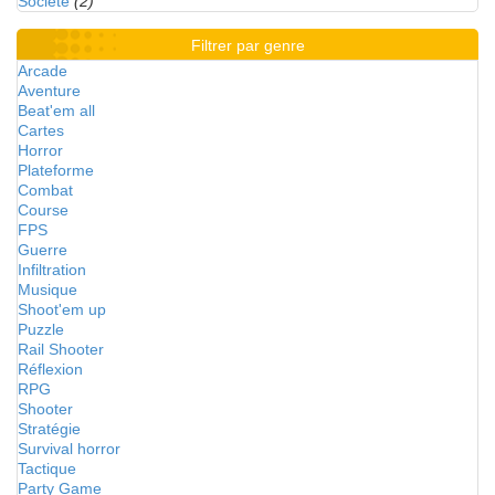
Société
(2)
Filtrer par genre
Arcade
Aventure
Beat'em all
Cartes
Horror
Plateforme
Combat
Course
FPS
Guerre
Infiltration
Musique
Shoot'em up
Puzzle
Rail Shooter
Réflexion
RPG
Shooter
Stratégie
Survival horror
Tactique
Party Game