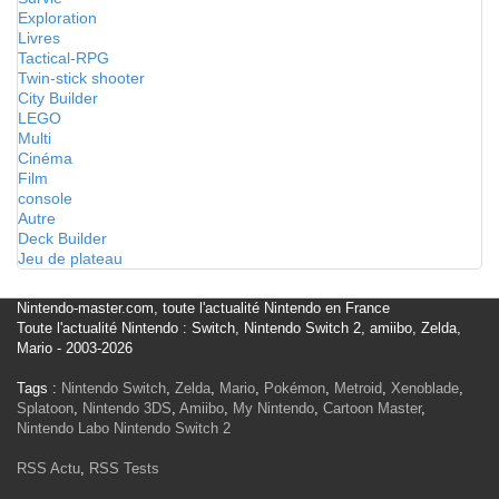
Exploration
Livres
Tactical-RPG
Twin-stick shooter
City Builder
LEGO
Multi
Cinéma
Film
console
Autre
Deck Builder
Jeu de plateau
Nintendo-master.com, toute l'actualité Nintendo en France
Toute l'actualité Nintendo : Switch, Nintendo Switch 2, amiibo, Zelda,
Mario - 2003-2026
Tags :
Nintendo Switch
,
Zelda
,
Mario
,
Pokémon
,
Metroid
,
Xenoblade
,
Splatoon
,
Nintendo 3DS
,
Amiibo
,
My Nintendo
,
Cartoon Master
,
Nintendo Labo
Nintendo Switch 2
RSS Actu
,
RSS Tests