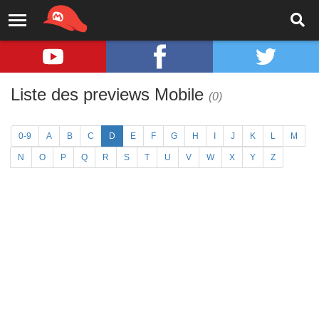
Liste des previews Mobile
(0)
0-9
A
B
C
D
E
F
G
H
I
J
K
L
M
N
O
P
Q
R
S
T
U
V
W
X
Y
Z