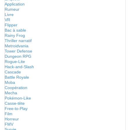
Application
Rumeur
Livre
VR
Flipper
Bac à sable
Rainy Frog
Thriller narratif
Metroidvania
Tower Defense
Dungeon RPG
Rogue-Lite
Hack-and-Slash
Cascade
Battle Royale
Moba
Coopération
Mecha
Pokémon-Like
Casse-tête
Free-to-Play
Film
Horreur
FMV
Survie