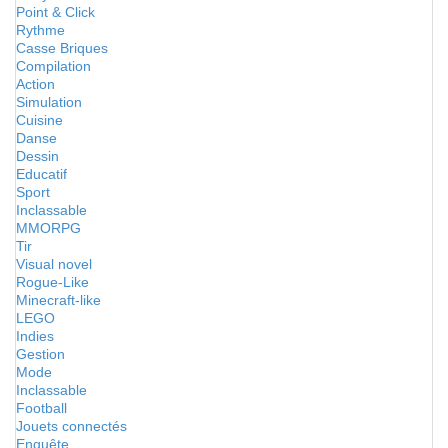
Point & Click
Rythme
Casse Briques
Compilation
Action
Simulation
Cuisine
Danse
Dessin
Educatif
Sport
Inclassable
MMORPG
Tir
Visual novel
Rogue-Like
Minecraft-like
LEGO
Indies
Gestion
Mode
Inclassable
Football
Jouets connectés
Enquête