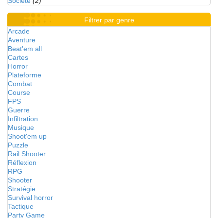
Société
(2)
Filtrer par genre
Arcade
Aventure
Beat'em all
Cartes
Horror
Plateforme
Combat
Course
FPS
Guerre
Infiltration
Musique
Shoot'em up
Puzzle
Rail Shooter
Réflexion
RPG
Shooter
Stratégie
Survival horror
Tactique
Party Game