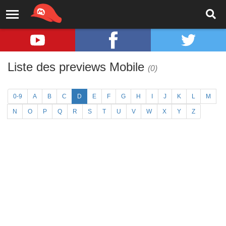
Liste des previews Mobile
(0)
0-9
A
B
C
D
E
F
G
H
I
J
K
L
M
N
O
P
Q
R
S
T
U
V
W
X
Y
Z