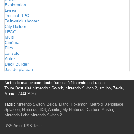
Exploration
Livres
Tactical-RPG
Twin-stick shooter
City Builder
LEGO
Multi
Cinéma
Film
console
Autre
Deck Builder
Jeu de plateau
Nintendo-master.com, toute l'actualité Nintendo en France
Toute l'actualité Nintendo : Switch, Nintendo Switch 2, amiibo, Zelda,
Mario - 2003-2026
Tags :
Nintendo Switch
,
Zelda
,
Mario
,
Pokémon
,
Metroid
,
Xenoblade
,
Splatoon
,
Nintendo 3DS
,
Amiibo
,
My Nintendo
,
Cartoon Master
,
Nintendo Labo
Nintendo Switch 2
RSS Actu
,
RSS Tests