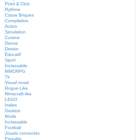
Point & Click
Rythme
Casse Briques
Compilation
Action
Simulation
Cuisine
Danse
Dessin
Educatif
Sport
Inclassable
MMORPG
Tir
Visual novel
Rogue-Like
Minecraft-like
LEGO
Indies
Gestion
Mode
Inclassable
Football
Jouets connectés
Enquête