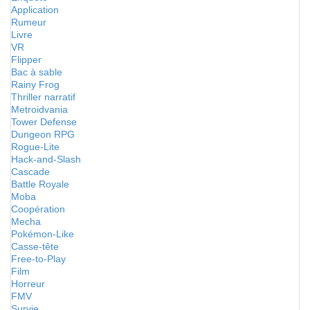
Application
Rumeur
Livre
VR
Flipper
Bac à sable
Rainy Frog
Thriller narratif
Metroidvania
Tower Defense
Dungeon RPG
Rogue-Lite
Hack-and-Slash
Cascade
Battle Royale
Moba
Coopération
Mecha
Pokémon-Like
Casse-tête
Free-to-Play
Film
Horreur
FMV
Survie