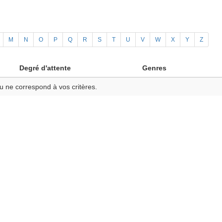
M
N
O
P
Q
R
S
T
U
V
W
X
Y
Z
Degré d'attente
Genres
u ne correspond à vos critères.