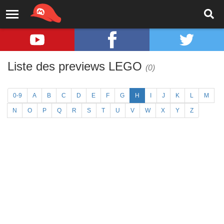
Liste des previews LEGO
(0)
0-9
A
B
C
D
E
F
G
H
I
J
K
L
M
N
O
P
Q
R
S
T
U
V
W
X
Y
Z