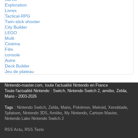
Exploration
Livres
Tactical-RPG
Twin-stick shooter
City Builder
LEGO
Multi
Cinéma
Film
console
Autre
Deck Builder
Jeu de plateau
Nintendo-master.com, toute l'actualité Nintendo en France
Toute l'actualité Nintendo : Switch, Nintendo Switch 2, amiibo, Zelda,
Mario - 2003-2026
Tags :
Nintendo Switch
,
Zelda
,
Mario
,
Pokémon
,
Metroid
,
Xenoblade
,
Splatoon
,
Nintendo 3DS
,
Amiibo
,
My Nintendo
,
Cartoon Master
,
Nintendo Labo
Nintendo Switch 2
RSS Actu
,
RSS Tests