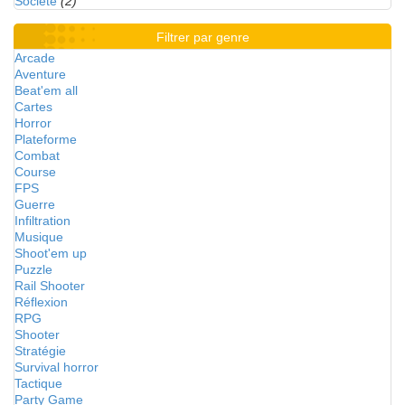
Société
(2)
Filtrer par genre
Arcade
Aventure
Beat'em all
Cartes
Horror
Plateforme
Combat
Course
FPS
Guerre
Infiltration
Musique
Shoot'em up
Puzzle
Rail Shooter
Réflexion
RPG
Shooter
Stratégie
Survival horror
Tactique
Party Game