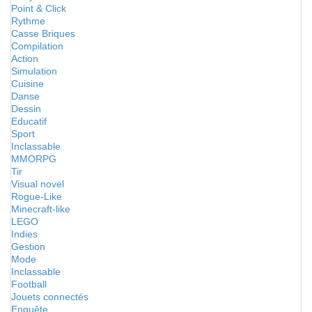
Point & Click
Rythme
Casse Briques
Compilation
Action
Simulation
Cuisine
Danse
Dessin
Educatif
Sport
Inclassable
MMORPG
Tir
Visual novel
Rogue-Like
Minecraft-like
LEGO
Indies
Gestion
Mode
Inclassable
Football
Jouets connectés
Enquête