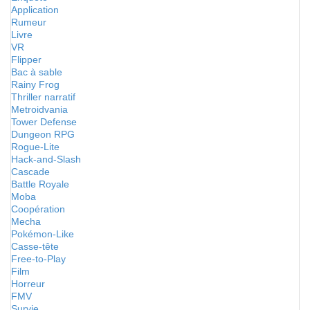
Application
Rumeur
Livre
VR
Flipper
Bac à sable
Rainy Frog
Thriller narratif
Metroidvania
Tower Defense
Dungeon RPG
Rogue-Lite
Hack-and-Slash
Cascade
Battle Royale
Moba
Coopération
Mecha
Pokémon-Like
Casse-tête
Free-to-Play
Film
Horreur
FMV
Survie