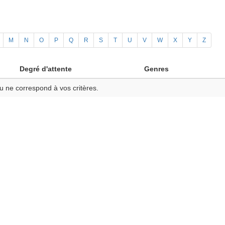
M
N
O
P
Q
R
S
T
U
V
W
X
Y
Z
Degré d'attente
Genres
u ne correspond à vos critères.