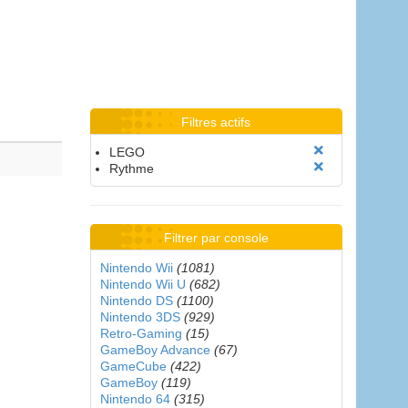
Filtres actifs
LEGO
Rythme
Filtrer par console
Nintendo Wii
(1081)
Nintendo Wii U
(682)
Nintendo DS
(1100)
Nintendo 3DS
(929)
Retro-Gaming
(15)
GameBoy Advance
(67)
GameCube
(422)
GameBoy
(119)
Nintendo 64
(315)