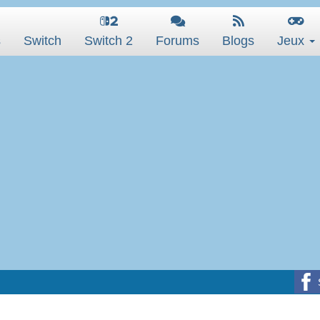
s
Switch
Switch 2
Forums
Blogs
Jeux