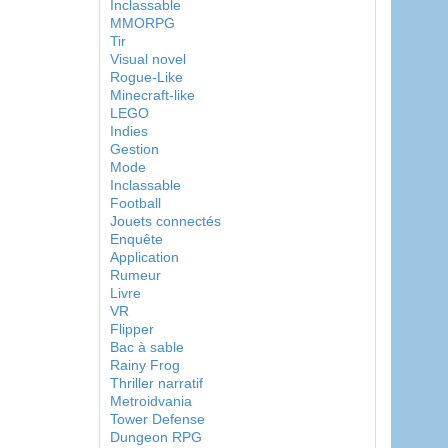
Inclassable
MMORPG
Tir
Visual novel
Rogue-Like
Minecraft-like
LEGO
Indies
Gestion
Mode
Inclassable
Football
Jouets connectés
Enquête
Application
Rumeur
Livre
VR
Flipper
Bac à sable
Rainy Frog
Thriller narratif
Metroidvania
Tower Defense
Dungeon RPG