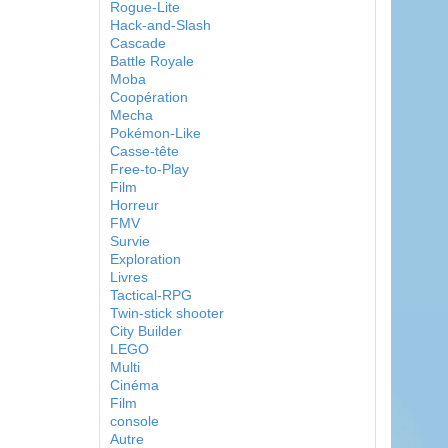
Rogue-Lite
Hack-and-Slash
Cascade
Battle Royale
Moba
Coopération
Mecha
Pokémon-Like
Casse-tête
Free-to-Play
Film
Horreur
FMV
Survie
Exploration
Livres
Tactical-RPG
Twin-stick shooter
City Builder
LEGO
Multi
Cinéma
Film
console
Autre