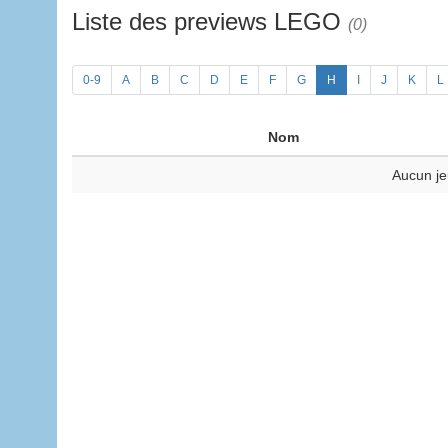
Liste des previews LEGO
(0)
0-9
A
B
C
D
E
F
G
H
I
J
K
L
Nom
Aucun je