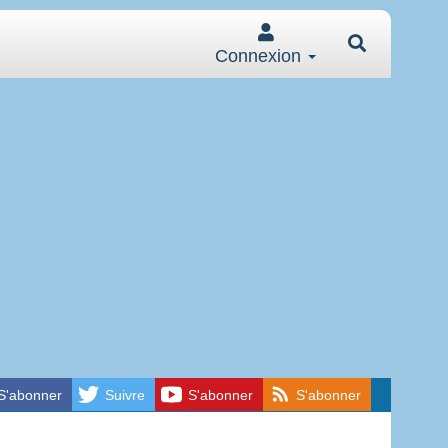
Connexion
S'abonner
Suivre
S'abonner
S'abonner