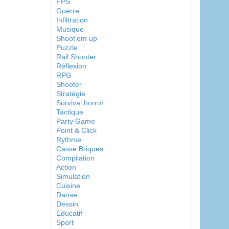
FPS
Guerre
Infiltration
Musique
Shoot'em up
Puzzle
Rail Shooter
Réflexion
RPG
Shooter
Stratégie
Survival horror
Tactique
Party Game
Point & Click
Rythme
Casse Briques
Compilation
Action
Simulation
Cuisine
Danse
Dessin
Educatif
Sport