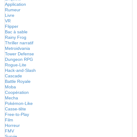
Application
Rumeur
Livre
VR
Flipper
Bac à sable
Rainy Frog
Thriller narratif
Metroidvania
Tower Defense
Dungeon RPG
Rogue-Lite
Hack-and-Slash
Cascade
Battle Royale
Moba
Coopération
Mecha
Pokémon-Like
Casse-tête
Free-to-Play
Film
Horreur
FMV
Survie