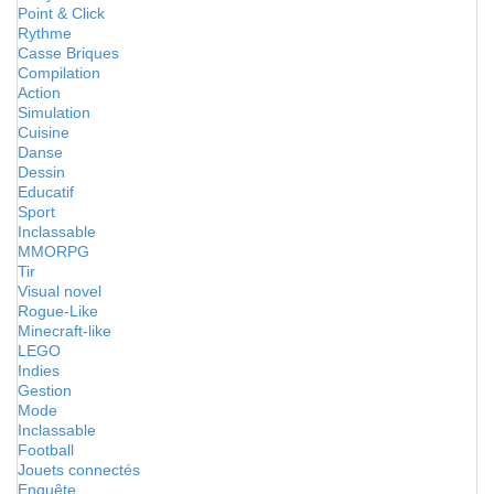
Point & Click
Rythme
Casse Briques
Compilation
Action
Simulation
Cuisine
Danse
Dessin
Educatif
Sport
Inclassable
MMORPG
Tir
Visual novel
Rogue-Like
Minecraft-like
LEGO
Indies
Gestion
Mode
Inclassable
Football
Jouets connectés
Enquête