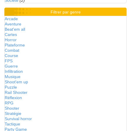
Société
(2)
Filtrer par genre
Arcade
Aventure
Beat'em all
Cartes
Horror
Plateforme
Combat
Course
FPS
Guerre
Infiltration
Musique
Shoot'em up
Puzzle
Rail Shooter
Réflexion
RPG
Shooter
Stratégie
Survival horror
Tactique
Party Game