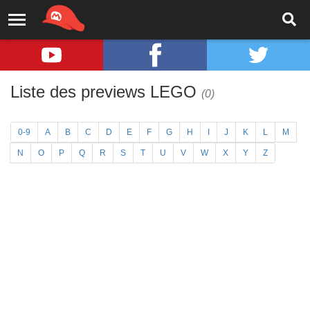
Liste des previews LEGO
(0)
0-9
A
B
C
D
E
F
G
H
I
J
K
L
M
N
O
P
Q
R
S
T
U
V
W
X
Y
Z