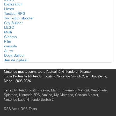
Exploration
Livres
Tactical-RPG
Twin-stick shooter
City Builder
LEGO
Multi
Cinéma
Film
console
Autre
Deck Builder
Jeu de plateau
Nintendo-master.com, toute l'actualité Nintendo en France
Toute l'actualité Nintendo : Switch, Nintendo Switch 2, amiibo, Zelda,
Mario - 2003-2026
Tags :
Nintendo Switch
,
Zelda
,
Mario
,
Pokémon
,
Metroid
,
Xenoblade
,
Splatoon
,
Nintendo 3DS
,
Amiibo
,
My Nintendo
,
Cartoon Master
,
Nintendo Labo
Nintendo Switch 2
RSS Actu
,
RSS Tests