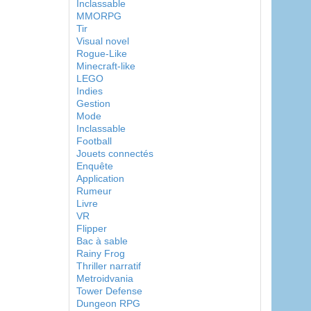
Inclassable
MMORPG
Tir
Visual novel
Rogue-Like
Minecraft-like
LEGO
Indies
Gestion
Mode
Inclassable
Football
Jouets connectés
Enquête
Application
Rumeur
Livre
VR
Flipper
Bac à sable
Rainy Frog
Thriller narratif
Metroidvania
Tower Defense
Dungeon RPG