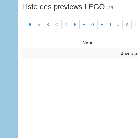
Liste des previews LEGO
(0)
0-9
A
B
C
D
E
F
G
H
I
J
K
L
Nom
Aucun je