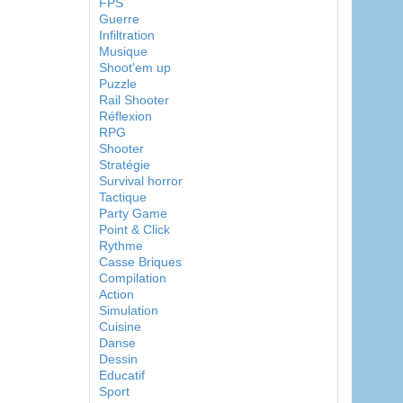
FPS
Guerre
Infiltration
Musique
Shoot'em up
Puzzle
Rail Shooter
Réflexion
RPG
Shooter
Stratégie
Survival horror
Tactique
Party Game
Point & Click
Rythme
Casse Briques
Compilation
Action
Simulation
Cuisine
Danse
Dessin
Educatif
Sport