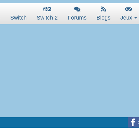
s
Switch
Switch 2
Forums
Blogs
Jeux