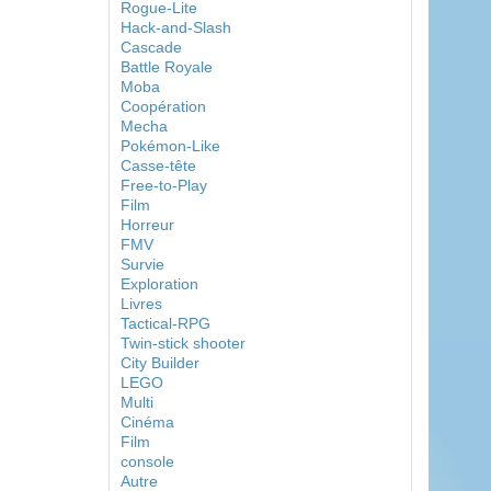
Rogue-Lite
Hack-and-Slash
Cascade
Battle Royale
Moba
Coopération
Mecha
Pokémon-Like
Casse-tête
Free-to-Play
Film
Horreur
FMV
Survie
Exploration
Livres
Tactical-RPG
Twin-stick shooter
City Builder
LEGO
Multi
Cinéma
Film
console
Autre