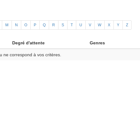
M
N
O
P
Q
R
S
T
U
V
W
X
Y
Z
Degré d'attente
Genres
u ne correspond à vos critères.