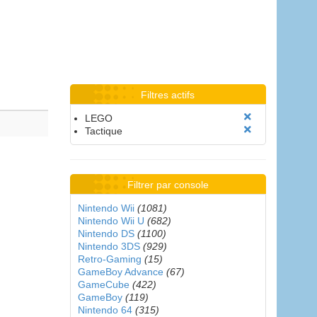
Filtres actifs
LEGO
Tactique
Filtrer par console
Nintendo Wii
(1081)
Nintendo Wii U
(682)
Nintendo DS
(1100)
Nintendo 3DS
(929)
Retro-Gaming
(15)
GameBoy Advance
(67)
GameCube
(422)
GameBoy
(119)
Nintendo 64
(315)