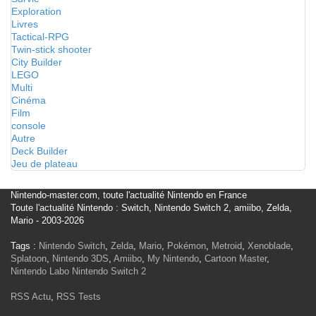
Exploration
Livres
Tactical-RPG
Twin-stick shooter
City Builder
LEGO
Multi
Cinéma
Film
console
Autre
Deck Builder
Jeu de plateau
Nintendo-master.com, toute l'actualité Nintendo en France
Toute l'actualité Nintendo : Switch, Nintendo Switch 2, amiibo, Zelda,
Mario - 2003-2026
Tags :
Nintendo Switch
,
Zelda
,
Mario
,
Pokémon
,
Metroid
,
Xenoblade
,
Splatoon
,
Nintendo 3DS
,
Amiibo
,
My Nintendo
,
Cartoon Master
,
Nintendo Labo
Nintendo Switch 2
RSS Actu
,
RSS Tests