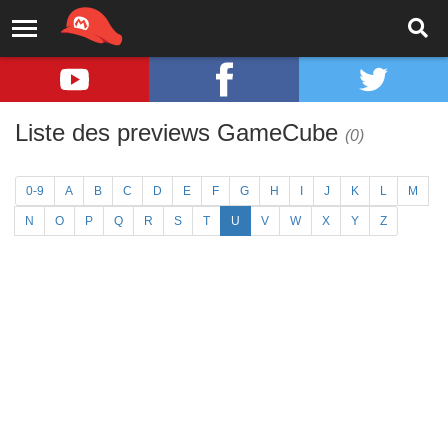
Liste des previews GameCube
(0)
0-9
A
B
C
D
E
F
G
H
I
J
K
L
M
N
O
P
Q
R
S
T
U
V
W
X
Y
Z