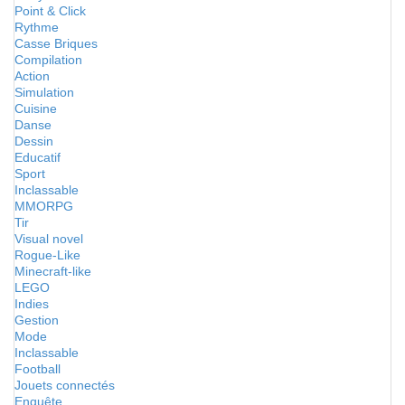
Point & Click
Rythme
Casse Briques
Compilation
Action
Simulation
Cuisine
Danse
Dessin
Educatif
Sport
Inclassable
MMORPG
Tir
Visual novel
Rogue-Like
Minecraft-like
LEGO
Indies
Gestion
Mode
Inclassable
Football
Jouets connectés
Enquête