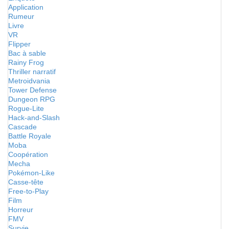
Application
Rumeur
Livre
VR
Flipper
Bac à sable
Rainy Frog
Thriller narratif
Metroidvania
Tower Defense
Dungeon RPG
Rogue-Lite
Hack-and-Slash
Cascade
Battle Royale
Moba
Coopération
Mecha
Pokémon-Like
Casse-tête
Free-to-Play
Film
Horreur
FMV
Survie