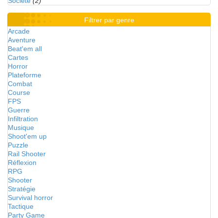
Société
(2)
Filtrer par genre
Arcade
Aventure
Beat'em all
Cartes
Horror
Plateforme
Combat
Course
FPS
Guerre
Infiltration
Musique
Shoot'em up
Puzzle
Rail Shooter
Réflexion
RPG
Shooter
Stratégie
Survival horror
Tactique
Party Game