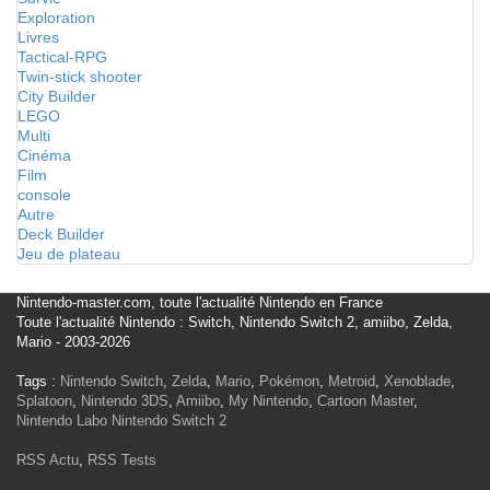
Exploration
Livres
Tactical-RPG
Twin-stick shooter
City Builder
LEGO
Multi
Cinéma
Film
console
Autre
Deck Builder
Jeu de plateau
Nintendo-master.com, toute l'actualité Nintendo en France
Toute l'actualité Nintendo : Switch, Nintendo Switch 2, amiibo, Zelda,
Mario - 2003-2026
Tags :
Nintendo Switch
,
Zelda
,
Mario
,
Pokémon
,
Metroid
,
Xenoblade
,
Splatoon
,
Nintendo 3DS
,
Amiibo
,
My Nintendo
,
Cartoon Master
,
Nintendo Labo
Nintendo Switch 2
RSS Actu
,
RSS Tests