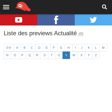
Liste des previews Actualité
(0)
0-9
A
B
C
D
E
F
G
H
I
J
K
L
M
N
O
P
Q
R
S
T
U
V
W
X
Y
Z