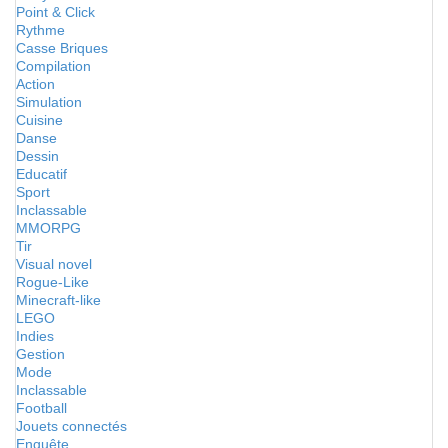
Point & Click
Rythme
Casse Briques
Compilation
Action
Simulation
Cuisine
Danse
Dessin
Educatif
Sport
Inclassable
MMORPG
Tir
Visual novel
Rogue-Like
Minecraft-like
LEGO
Indies
Gestion
Mode
Inclassable
Football
Jouets connectés
Enquête