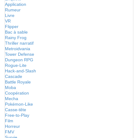
Application
Rumeur
Livre
VR
Flipper
Bac à sable
Rainy Frog
Thriller narratif
Metroidvania
Tower Defense
Dungeon RPG
Rogue-Lite
Hack-and-Slash
Cascade
Battle Royale
Moba
Coopération
Mecha
Pokémon-Like
Casse-tête
Free-to-Play
Film
Horreur
FMV
Survie