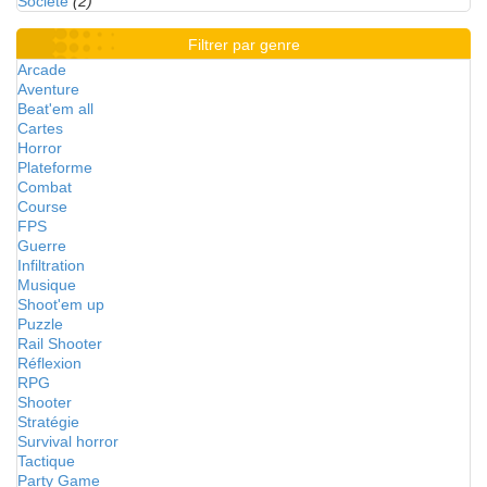
Société
(2)
Filtrer par genre
Arcade
Aventure
Beat'em all
Cartes
Horror
Plateforme
Combat
Course
FPS
Guerre
Infiltration
Musique
Shoot'em up
Puzzle
Rail Shooter
Réflexion
RPG
Shooter
Stratégie
Survival horror
Tactique
Party Game