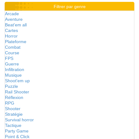
Filtrer par genre
Arcade
Aventure
Beat'em all
Cartes
Horror
Plateforme
Combat
Course
FPS
Guerre
Infiltration
Musique
Shoot'em up
Puzzle
Rail Shooter
Réflexion
RPG
Shooter
Stratégie
Survival horror
Tactique
Party Game
Point & Click