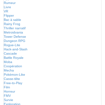
Rumeur
Livre
VR
Flipper
Bac à sable
Rainy Frog
Thriller narratif
Metroidvania
Tower Defense
Dungeon RPG
Rogue-Lite
Hack-and-Slash
Cascade
Battle Royale
Moba
Coopération
Mecha
Pokémon-Like
Casse-tête
Free-to-Play
Film
Horreur
FMV
Survie
Exploration