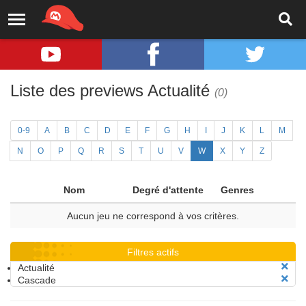
Liste des previews Actualité
(0)
0-9
A
B
C
D
E
F
G
H
I
J
K
L
M
N
O
P
Q
R
S
T
U
V
W
X
Y
Z
Nom
Degré d'attente
Genres
Aucun jeu ne correspond à vos critères.
Filtres actifs
Actualité
Cascade