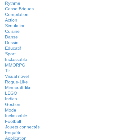
Rythme
Casse Briques
Compilation
Action
Simulation
Cuisine
Danse
Dessin
Educatif
Sport
Inclassable
MMORPG
Tir
Visual novel
Rogue-Like
Minecraft-like
LEGO
Indies
Gestion
Mode
Inclassable
Football
Jouets connectés
Enquête
Application