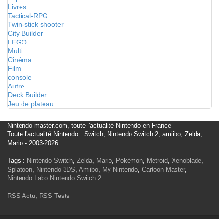
Livres
Tactical-RPG
Twin-stick shooter
City Builder
LEGO
Multi
Cinéma
Film
console
Autre
Deck Builder
Jeu de plateau
Nintendo-master.com, toute l'actualité Nintendo en France
Toute l'actualité Nintendo : Switch, Nintendo Switch 2, amiibo, Zelda,
Mario - 2003-2026
Tags :
Nintendo Switch
,
Zelda
,
Mario
,
Pokémon
,
Metroid
,
Xenoblade
,
Splatoon
,
Nintendo 3DS
,
Amiibo
,
My Nintendo
,
Cartoon Master
,
Nintendo Labo
Nintendo Switch 2
RSS Actu
,
RSS Tests