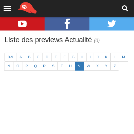
Liste des previews Actualité
(0)
0-9
A
B
C
D
E
F
G
H
I
J
K
L
M
N
O
P
Q
R
S
T
U
V
W
X
Y
Z