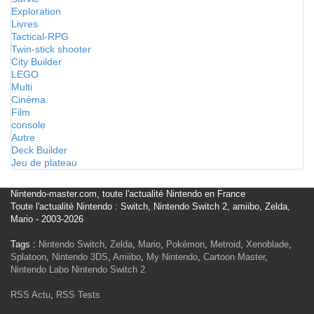
Exploration
Livres
Tactical-RPG
Twin-stick shooter
City Builder
LEGO
Multi
Cinéma
Film
console
Autre
Deck Builder
Jeu de plateau
Nintendo-master.com, toute l'actualité Nintendo en France
Toute l'actualité Nintendo : Switch, Nintendo Switch 2, amiibo, Zelda,
Mario - 2003-2026
Tags :
Nintendo Switch
,
Zelda
,
Mario
,
Pokémon
,
Metroid
,
Xenoblade
,
Splatoon
,
Nintendo 3DS
,
Amiibo
,
My Nintendo
,
Cartoon Master
,
Nintendo Labo
Nintendo Switch 2
RSS Actu
,
RSS Tests