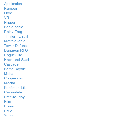
Application
Rumeur
Livre
VR
Flipper
Bac à sable
Rainy Frog
Thriller narratif
Metroidvania
Tower Defense
Dungeon RPG
Rogue-Lite
Hack-and-Slash
Cascade
Battle Royale
Moba
Coopération
Mecha
Pokémon-Like
Casse-tête
Free-to-Play
Film
Horreur
FMV
Survie