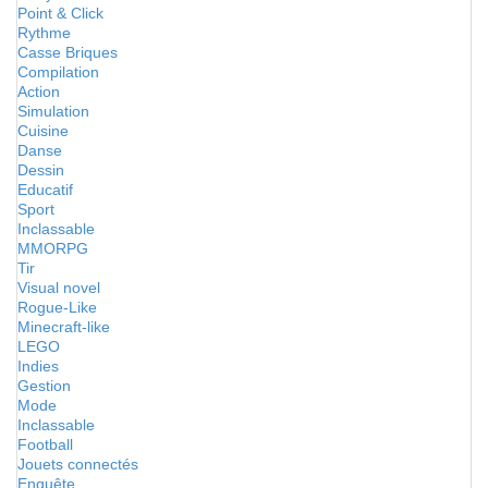
Point & Click
Rythme
Casse Briques
Compilation
Action
Simulation
Cuisine
Danse
Dessin
Educatif
Sport
Inclassable
MMORPG
Tir
Visual novel
Rogue-Like
Minecraft-like
LEGO
Indies
Gestion
Mode
Inclassable
Football
Jouets connectés
Enquête