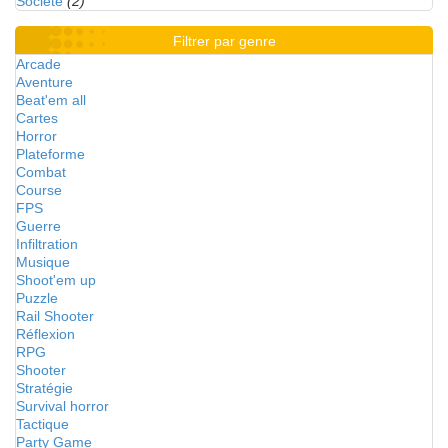
Société
(2)
Filtrer par genre
Arcade
Aventure
Beat'em all
Cartes
Horror
Plateforme
Combat
Course
FPS
Guerre
Infiltration
Musique
Shoot'em up
Puzzle
Rail Shooter
Réflexion
RPG
Shooter
Stratégie
Survival horror
Tactique
Party Game