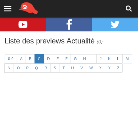
Liste des previews Actualité
(0)
0-9
A
B
C
D
E
F
G
H
I
J
K
L
M
N
O
P
Q
R
S
T
U
V
W
X
Y
Z