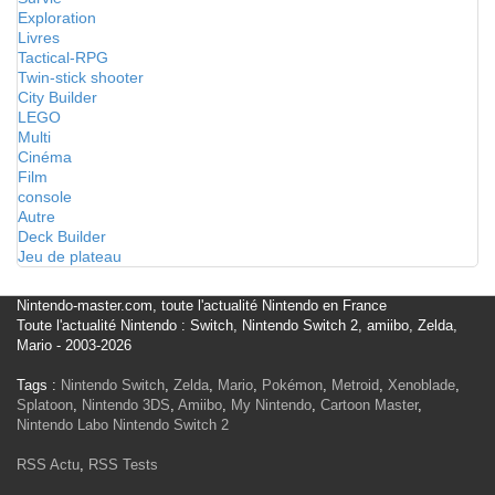
Exploration
Livres
Tactical-RPG
Twin-stick shooter
City Builder
LEGO
Multi
Cinéma
Film
console
Autre
Deck Builder
Jeu de plateau
Nintendo-master.com, toute l'actualité Nintendo en France
Toute l'actualité Nintendo : Switch, Nintendo Switch 2, amiibo, Zelda,
Mario - 2003-2026
Tags :
Nintendo Switch
,
Zelda
,
Mario
,
Pokémon
,
Metroid
,
Xenoblade
,
Splatoon
,
Nintendo 3DS
,
Amiibo
,
My Nintendo
,
Cartoon Master
,
Nintendo Labo
Nintendo Switch 2
RSS Actu
,
RSS Tests