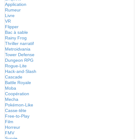
Application
Rumeur
Livre
VR
Flipper
Bac à sable
Rainy Frog
Thriller narratif
Metroidvania
Tower Defense
Dungeon RPG
Rogue-Lite
Hack-and-Slash
Cascade
Battle Royale
Moba
Coopération
Mecha
Pokémon-Like
Casse-tête
Free-to-Play
Film
Horreur
FMV
Survie