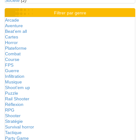
Société
(2)
Filtrer par genre
Arcade
Aventure
Beat'em all
Cartes
Horror
Plateforme
Combat
Course
FPS
Guerre
Infiltration
Musique
Shoot'em up
Puzzle
Rail Shooter
Réflexion
RPG
Shooter
Stratégie
Survival horror
Tactique
Party Game