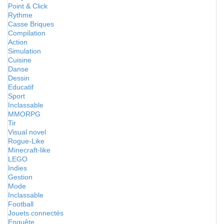
Point & Click
Rythme
Casse Briques
Compilation
Action
Simulation
Cuisine
Danse
Dessin
Educatif
Sport
Inclassable
MMORPG
Tir
Visual novel
Rogue-Like
Minecraft-like
LEGO
Indies
Gestion
Mode
Inclassable
Football
Jouets connectés
Enquête