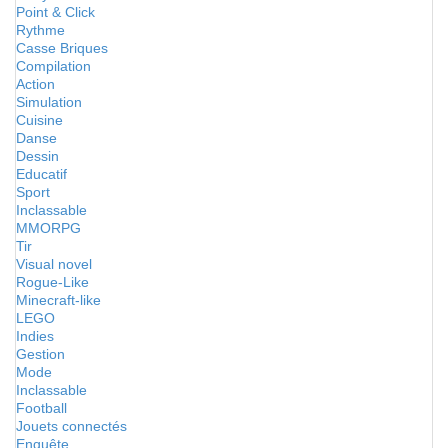
Point & Click
Rythme
Casse Briques
Compilation
Action
Simulation
Cuisine
Danse
Dessin
Educatif
Sport
Inclassable
MMORPG
Tir
Visual novel
Rogue-Like
Minecraft-like
LEGO
Indies
Gestion
Mode
Inclassable
Football
Jouets connectés
Enquête