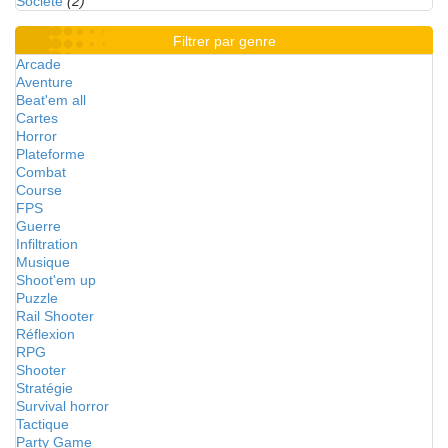
Société
(2)
Filtrer par genre
Arcade
Aventure
Beat'em all
Cartes
Horror
Plateforme
Combat
Course
FPS
Guerre
Infiltration
Musique
Shoot'em up
Puzzle
Rail Shooter
Réflexion
RPG
Shooter
Stratégie
Survival horror
Tactique
Party Game