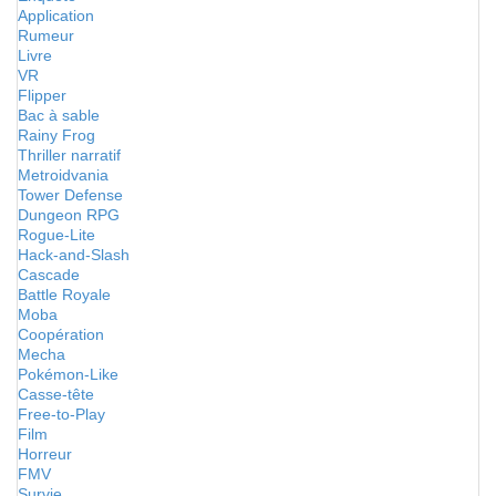
Application
Rumeur
Livre
VR
Flipper
Bac à sable
Rainy Frog
Thriller narratif
Metroidvania
Tower Defense
Dungeon RPG
Rogue-Lite
Hack-and-Slash
Cascade
Battle Royale
Moba
Coopération
Mecha
Pokémon-Like
Casse-tête
Free-to-Play
Film
Horreur
FMV
Survie