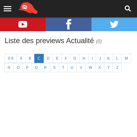
Liste des previews Actualité
(0)
0-9
A
B
C
D
E
F
G
H
I
J
K
L
M
N
O
P
Q
R
S
T
U
V
W
X
Y
Z