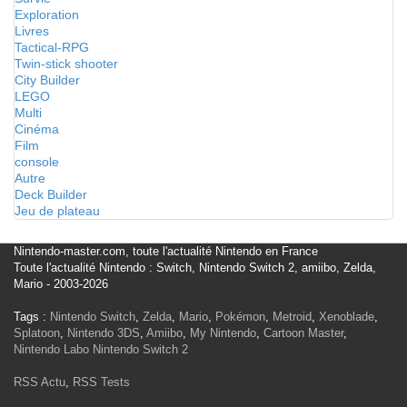
Exploration
Livres
Tactical-RPG
Twin-stick shooter
City Builder
LEGO
Multi
Cinéma
Film
console
Autre
Deck Builder
Jeu de plateau
Nintendo-master.com, toute l'actualité Nintendo en France
Toute l'actualité Nintendo : Switch, Nintendo Switch 2, amiibo, Zelda,
Mario - 2003-2026
Tags :
Nintendo Switch
,
Zelda
,
Mario
,
Pokémon
,
Metroid
,
Xenoblade
,
Splatoon
,
Nintendo 3DS
,
Amiibo
,
My Nintendo
,
Cartoon Master
,
Nintendo Labo
Nintendo Switch 2
RSS Actu
,
RSS Tests