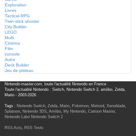
Exploration
Livres
Tactical-RPG
Twin-stick shooter
City Builder
LEGO
Multi
Cinéma
Film
console
Autre
Deck Builder
Jeu de plateau
Nintendo-master.com, toute l'actualité Nintendo en France
Toute l'actualité Nintendo : Switch, Nintendo Switch 2, amiibo, Zelda,
Mario - 2003-2026
Tags :
Nintendo Switch
,
Zelda
,
Mario
,
Pokémon
,
Metroid
,
Xenoblade
,
Splatoon
,
Nintendo 3DS
,
Amiibo
,
My Nintendo
,
Cartoon Master
,
Nintendo Labo
Nintendo Switch 2
RSS Actu
,
RSS Tests