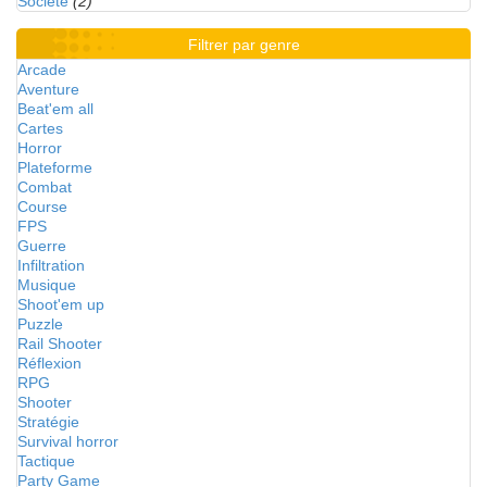
Société
(2)
Filtrer par genre
Arcade
Aventure
Beat'em all
Cartes
Horror
Plateforme
Combat
Course
FPS
Guerre
Infiltration
Musique
Shoot'em up
Puzzle
Rail Shooter
Réflexion
RPG
Shooter
Stratégie
Survival horror
Tactique
Party Game