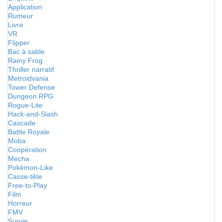
Application
Rumeur
Livre
VR
Flipper
Bac à sable
Rainy Frog
Thriller narratif
Metroidvania
Tower Defense
Dungeon RPG
Rogue-Lite
Hack-and-Slash
Cascade
Battle Royale
Moba
Coopération
Mecha
Pokémon-Like
Casse-tête
Free-to-Play
Film
Horreur
FMV
Survie