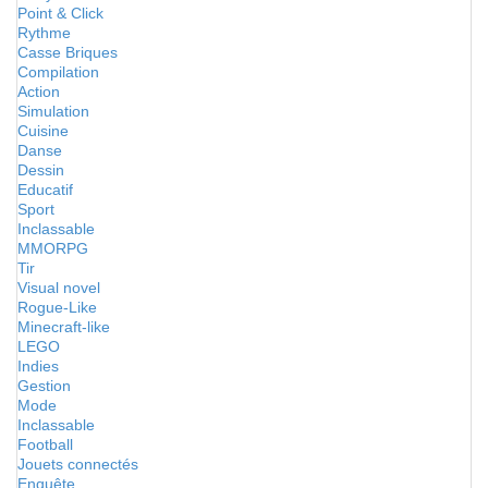
Point & Click
Rythme
Casse Briques
Compilation
Action
Simulation
Cuisine
Danse
Dessin
Educatif
Sport
Inclassable
MMORPG
Tir
Visual novel
Rogue-Like
Minecraft-like
LEGO
Indies
Gestion
Mode
Inclassable
Football
Jouets connectés
Enquête