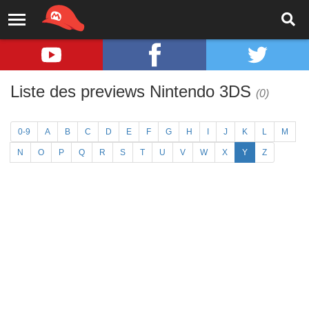
Liste des previews Nintendo 3DS
(0)
0-9
A
B
C
D
E
F
G
H
I
J
K
L
M
N
O
P
Q
R
S
T
U
V
W
X
Y
Z