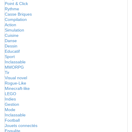
Point & Click
Rythme
Casse Briques
Compilation
Action
Simulation
Cuisine
Danse
Dessin
Educatif
Sport
Inclassable
MMORPG
Tir
Visual novel
Rogue-Like
Minecraft-like
LEGO
Indies
Gestion
Mode
Inclassable
Football
Jouets connectés
Enquête