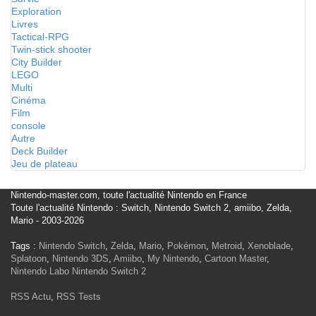
Exploration
Livres
Tactical-RPG
Twin-stick shooter
City Builder
LEGO
Multi
Cinéma
Film
console
Autre
Deck Builder
Jeu de plateau
Nintendo-master.com, toute l'actualité Nintendo en France
Toute l'actualité Nintendo : Switch, Nintendo Switch 2, amiibo, Zelda,
Mario - 2003-2026
Tags :
Nintendo Switch
,
Zelda
,
Mario
,
Pokémon
,
Metroid
,
Xenoblade
,
Splatoon
,
Nintendo 3DS
,
Amiibo
,
My Nintendo
,
Cartoon Master
,
Nintendo Labo
Nintendo Switch 2
RSS Actu
,
RSS Tests