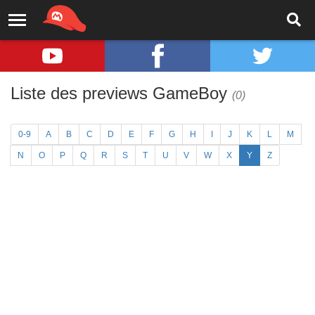
Liste des previews GameBoy
(0)
0-9
A
B
C
D
E
F
G
H
I
J
K
L
M
N
O
P
Q
R
S
T
U
V
W
X
Y
Z