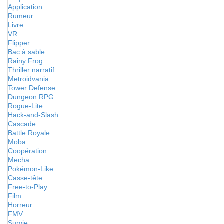
Application
Rumeur
Livre
VR
Flipper
Bac à sable
Rainy Frog
Thriller narratif
Metroidvania
Tower Defense
Dungeon RPG
Rogue-Lite
Hack-and-Slash
Cascade
Battle Royale
Moba
Coopération
Mecha
Pokémon-Like
Casse-tête
Free-to-Play
Film
Horreur
FMV
Survie