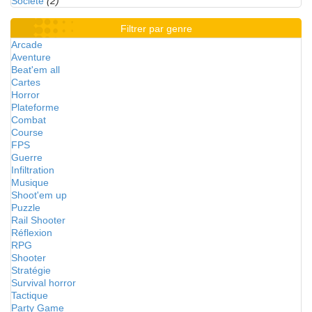
Société
(2)
Filtrer par genre
Arcade
Aventure
Beat'em all
Cartes
Horror
Plateforme
Combat
Course
FPS
Guerre
Infiltration
Musique
Shoot'em up
Puzzle
Rail Shooter
Réflexion
RPG
Shooter
Stratégie
Survival horror
Tactique
Party Game