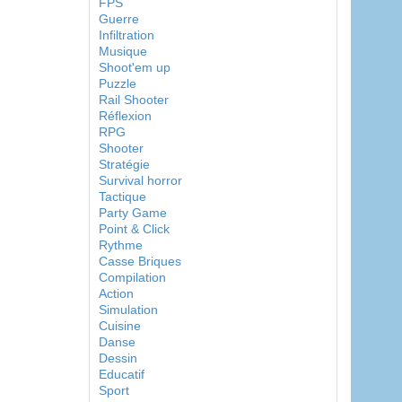
FPS
Guerre
Infiltration
Musique
Shoot'em up
Puzzle
Rail Shooter
Réflexion
RPG
Shooter
Stratégie
Survival horror
Tactique
Party Game
Point & Click
Rythme
Casse Briques
Compilation
Action
Simulation
Cuisine
Danse
Dessin
Educatif
Sport