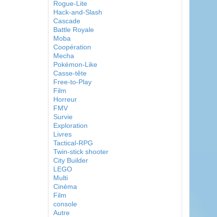
Rogue-Lite
Hack-and-Slash
Cascade
Battle Royale
Moba
Coopération
Mecha
Pokémon-Like
Casse-tête
Free-to-Play
Film
Horreur
FMV
Survie
Exploration
Livres
Tactical-RPG
Twin-stick shooter
City Builder
LEGO
Multi
Cinéma
Film
console
Autre