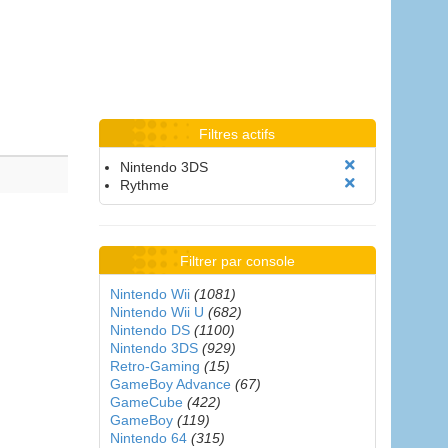
Filtres actifs
Nintendo 3DS
Rythme
Filtrer par console
Nintendo Wii
(1081)
Nintendo Wii U
(682)
Nintendo DS
(1100)
Nintendo 3DS
(929)
Retro-Gaming
(15)
GameBoy Advance
(67)
GameCube
(422)
GameBoy
(119)
Nintendo 64
(315)