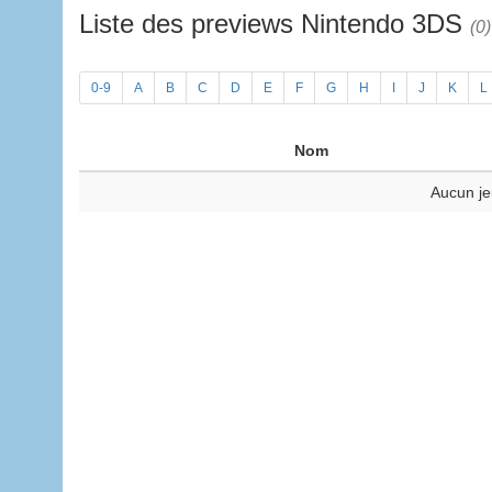
Liste des previews Nintendo 3DS
(0)
0-9
A
B
C
D
E
F
G
H
I
J
K
L
Nom
Aucun je