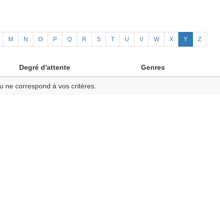
M
N
O
P
Q
R
S
T
U
V
W
X
Y
Z
Degré d'attente
Genres
u ne correspond à vos critères.