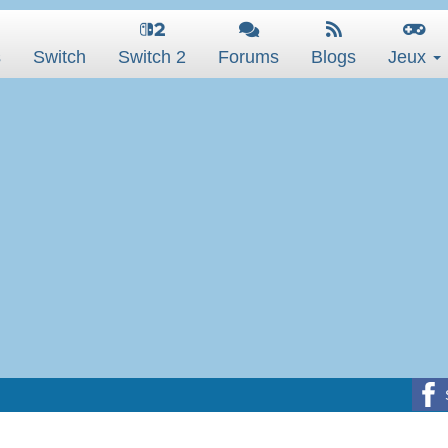
s
Switch
Switch 2
Forums
Blogs
Jeux