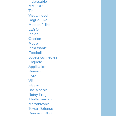
Inclassable
MMORPG
Tir
Visual novel
Rogue-Like
Minecraft-like
LEGO
Indies
Gestion
Mode
Inclassable
Football
Jouets connectés
Enquête
Application
Rumeur
Livre
VR
Flipper
Bac à sable
Rainy Frog
Thriller narratif
Metroidvania
Tower Defense
Dungeon RPG