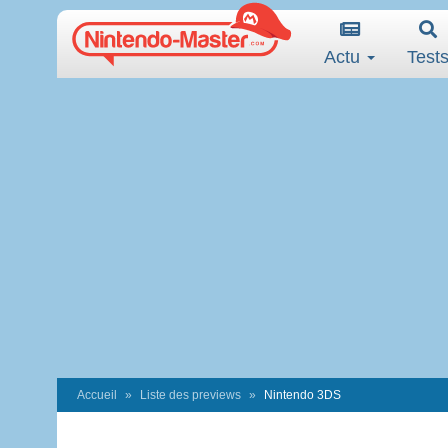
Actu
Test
Accueil
Liste des previews
Nintendo 3DS