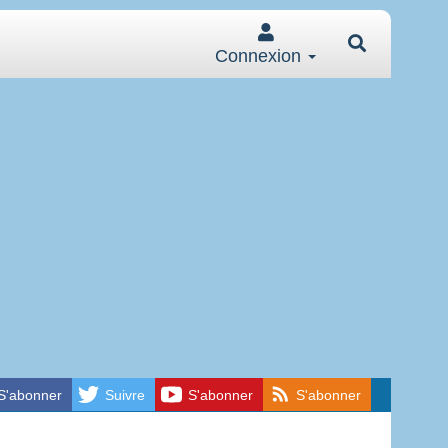
Connexion
S'abonner
Suivre
S'abonner
S'abonner