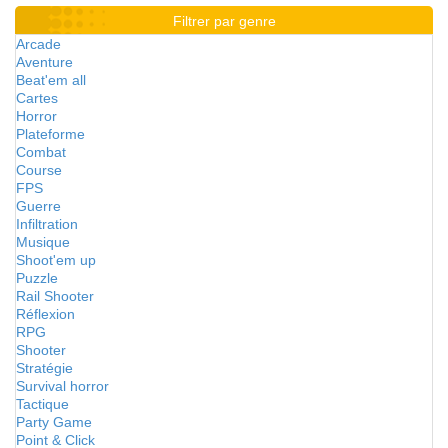
Filtrer par genre
Arcade
Aventure
Beat'em all
Cartes
Horror
Plateforme
Combat
Course
FPS
Guerre
Infiltration
Musique
Shoot'em up
Puzzle
Rail Shooter
Réflexion
RPG
Shooter
Stratégie
Survival horror
Tactique
Party Game
Point & Click