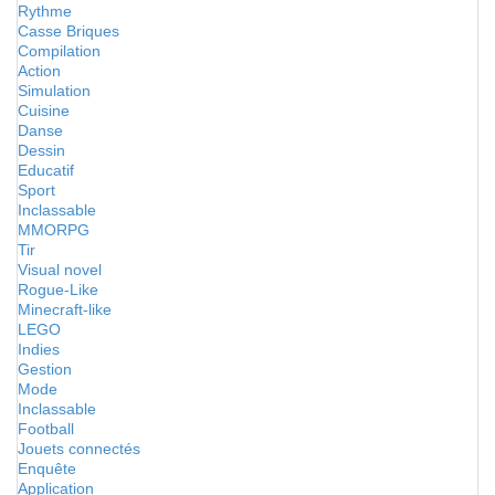
Rythme
Casse Briques
Compilation
Action
Simulation
Cuisine
Danse
Dessin
Educatif
Sport
Inclassable
MMORPG
Tir
Visual novel
Rogue-Like
Minecraft-like
LEGO
Indies
Gestion
Mode
Inclassable
Football
Jouets connectés
Enquête
Application