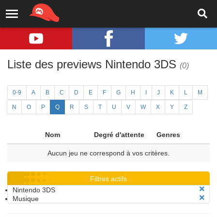
Liste des previews Nintendo 3DS
(0)
0-9
A
B
C
D
E
F
G
H
I
J
K
L
M
N
O
P
Q
R
S
T
U
V
W
X
Y
Z
Nom
Degré d'attente
Genres
Aucun jeu ne correspond à vos critères.
Filtres actifs
Nintendo 3DS
Musique