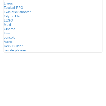
Livres
Tactical-RPG
Twin-stick shooter
City Builder
LEGO
Multi
Cinéma
Film
console
Autre
Deck Builder
Jeu de plateau