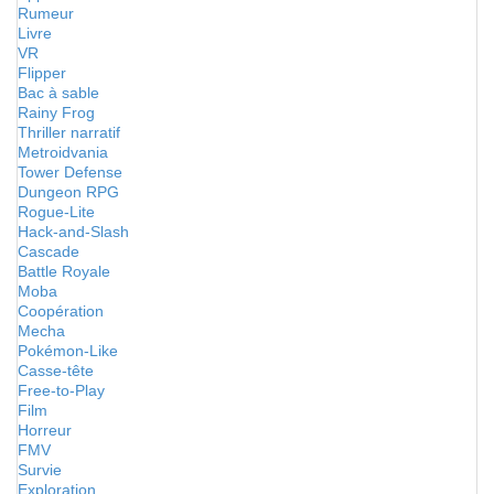
Rumeur
Livre
VR
Flipper
Bac à sable
Rainy Frog
Thriller narratif
Metroidvania
Tower Defense
Dungeon RPG
Rogue-Lite
Hack-and-Slash
Cascade
Battle Royale
Moba
Coopération
Mecha
Pokémon-Like
Casse-tête
Free-to-Play
Film
Horreur
FMV
Survie
Exploration