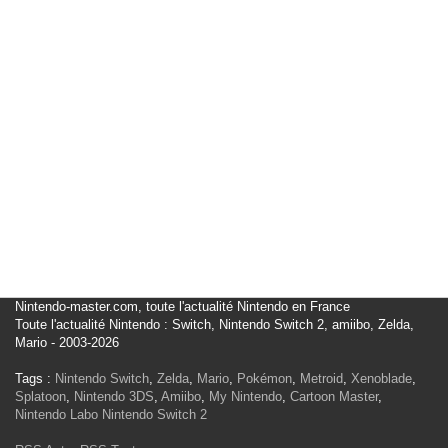
Nintendo-master.com, toute l'actualité Nintendo en France
Toute l'actualité Nintendo : Switch, Nintendo Switch 2, amiibo, Zelda,
Mario - 2003-2026
Tags :
Nintendo Switch
,
Zelda
,
Mario
,
Pokémon
,
Metroid
,
Xenoblade
,
Splatoon
,
Nintendo 3DS
,
Amiibo
,
My Nintendo
,
Cartoon Master
,
Nintendo Labo
Nintendo Switch 2