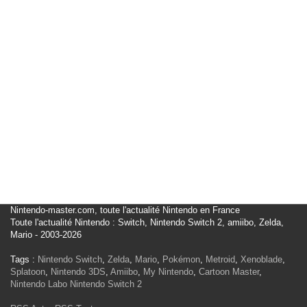
Nintendo-master.com, toute l'actualité Nintendo en France
Toute l'actualité Nintendo : Switch, Nintendo Switch 2, amiibo, Zelda,
Mario - 2003-2026
Tags :
Nintendo Switch
,
Zelda
,
Mario
,
Pokémon
,
Metroid
,
Xenoblade
,
Splatoon
,
Nintendo 3DS
,
Amiibo
,
My Nintendo
,
Cartoon Master
,
Nintendo Labo
Nintendo Switch 2