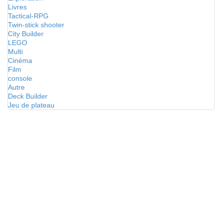
Livres
Tactical-RPG
Twin-stick shooter
City Builder
LEGO
Multi
Cinéma
Film
console
Autre
Deck Builder
Jeu de plateau