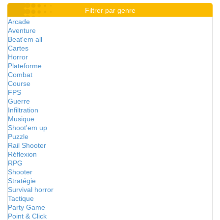
Filtrer par genre
Arcade
Aventure
Beat'em all
Cartes
Horror
Plateforme
Combat
Course
FPS
Guerre
Infiltration
Musique
Shoot'em up
Puzzle
Rail Shooter
Réflexion
RPG
Shooter
Stratégie
Survival horror
Tactique
Party Game
Point & Click