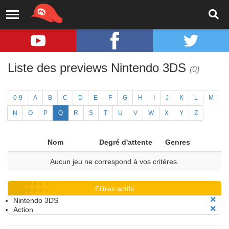
Liste des previews Nintendo 3DS
(0)
0-9
A
B
C
D
E
F
G
H
I
J
K
L
M
N
O
P
Q
R
S
T
U
V
W
X
Y
Z
Nom
Degré d'attente
Genres
Aucun jeu ne correspond à vos critères.
Filtres actifs
Nintendo 3DS
Action