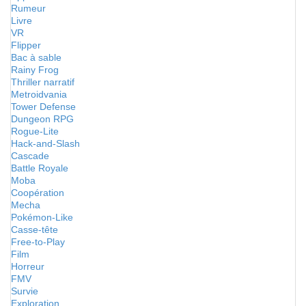
Rumeur
Livre
VR
Flipper
Bac à sable
Rainy Frog
Thriller narratif
Metroidvania
Tower Defense
Dungeon RPG
Rogue-Lite
Hack-and-Slash
Cascade
Battle Royale
Moba
Coopération
Mecha
Pokémon-Like
Casse-tête
Free-to-Play
Film
Horreur
FMV
Survie
Exploration