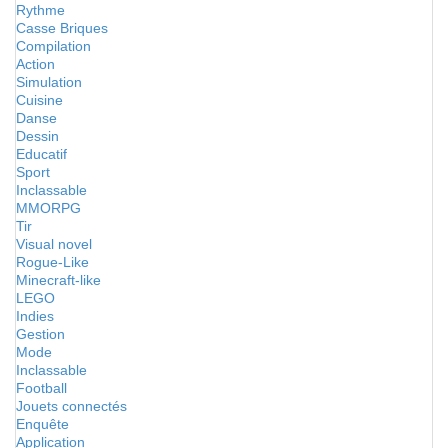
Rythme
Casse Briques
Compilation
Action
Simulation
Cuisine
Danse
Dessin
Educatif
Sport
Inclassable
MMORPG
Tir
Visual novel
Rogue-Like
Minecraft-like
LEGO
Indies
Gestion
Mode
Inclassable
Football
Jouets connectés
Enquête
Application