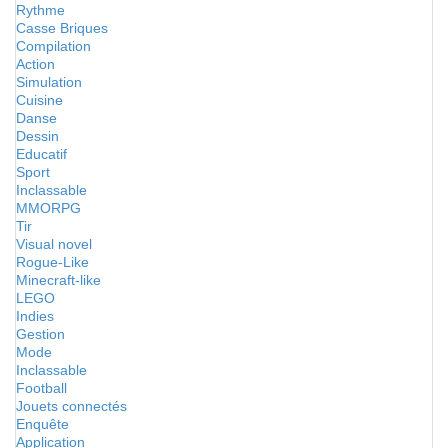
Rythme
Casse Briques
Compilation
Action
Simulation
Cuisine
Danse
Dessin
Educatif
Sport
Inclassable
MMORPG
Tir
Visual novel
Rogue-Like
Minecraft-like
LEGO
Indies
Gestion
Mode
Inclassable
Football
Jouets connectés
Enquête
Application