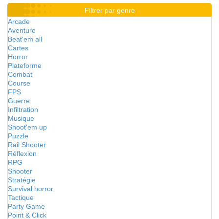
Filtrer par genre
Arcade
Aventure
Beat'em all
Cartes
Horror
Plateforme
Combat
Course
FPS
Guerre
Infiltration
Musique
Shoot'em up
Puzzle
Rail Shooter
Réflexion
RPG
Shooter
Stratégie
Survival horror
Tactique
Party Game
Point & Click