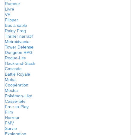
Rumeur
Livre
VR
Flipper
Bac à sable
Rainy Frog
Thriller narratif
Metroidvania
Tower Defense
Dungeon RPG
Rogue-Lite
Hack-and-Slash
Cascade
Battle Royale
Moba
Coopération
Mecha
Pokémon-Like
Casse-tête
Free-to-Play
Film
Horreur
FMV
Survie
Exploration