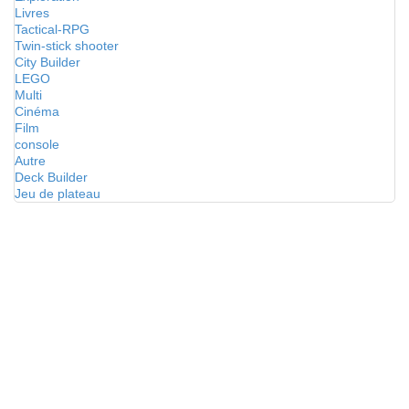
Livres
Tactical-RPG
Twin-stick shooter
City Builder
LEGO
Multi
Cinéma
Film
console
Autre
Deck Builder
Jeu de plateau