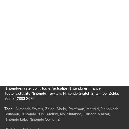
Nintendo-master.com, toute l'actualité Nintendo en France
Toute l'actualité Nintendo : Switch, Nintendo Switch 2, amiibo, Zelda,
Mario - 2003-2026
Tags :
Nintendo Switch
,
Zelda
,
Mario
,
Pokémon
,
Metroid
,
Xenoblade
,
Splatoon
,
Nintendo 3DS
,
Amiibo
,
My Nintendo
,
Cartoon Master
,
Nintendo Labo
Nintendo Switch 2