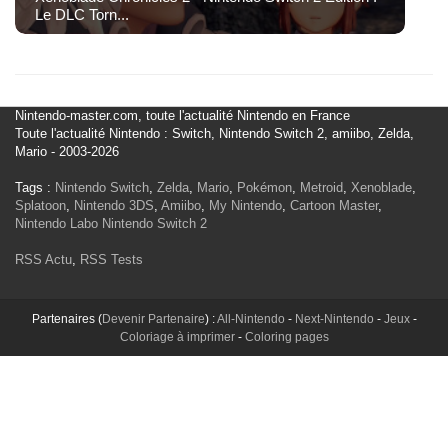
Le DLC Torn...
Nintendo-master.com, toute l'actualité Nintendo en France
Toute l'actualité Nintendo : Switch, Nintendo Switch 2, amiibo, Zelda,
Mario - 2003-2026
Tags :
Nintendo Switch
,
Zelda
,
Mario
,
Pokémon
,
Metroid
,
Xenoblade
,
Splatoon
,
Nintendo 3DS
,
Amiibo
,
My Nintendo
,
Cartoon Master
,
Nintendo Labo
Nintendo Switch 2
RSS Actu
,
RSS Tests
Partenaires (
Devenir Partenaire
) :
All-Nintendo
-
Next-Nintendo
-
Jeux
-
Coloriage à imprimer
-
Coloring pages