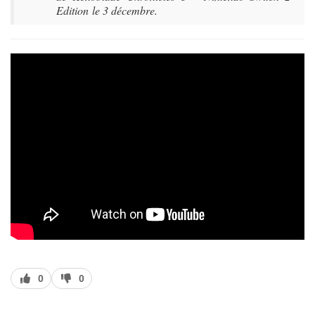
Edition le 3 décembre.
J’aime
J’aime
0
0
pas