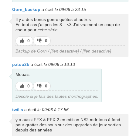
Gorn_backup
a écrit
le 09/06 à 23:15
Il y a des bonus genre quêtes et autres.
En tout cas j'ai pris les 3... <3 J'ai vraiment un coup de
coeur pour cette série.
J’aime
J’aime
0
0
pas
Backup de Gorn / [lien desactive] / [lien desactive]
patou2b
a écrit
le 09/06 à 18:13
Mouais
J’aime
J’aime
0
0
pas
Désolé si je fais des fautes d'orthographes.
twilis
a écrit
le 09/06 à 17:56
y a aussi FFX & FFX-2 en edition NS2 mdr tous à fond
pour gratter des sous sur des upgrades de jeux sorties
depuis des années