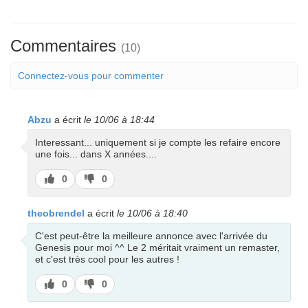
Commentaires
(10)
Connectez-vous pour commenter
Abzu
a écrit
le 10/06 à 18:44
Interessant... uniquement si je compte les refaire encore
une fois... dans X années....
J’aime
J’aime
0
0
pas
theobrendel
a écrit
le 10/06 à 18:40
C'est peut-être la meilleure annonce avec l'arrivée du
Genesis pour moi ^^ Le 2 méritait vraiment un remaster,
et c'est très cool pour les autres !
J’aime
J’aime
0
0
pas