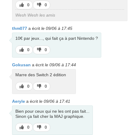
J’aime
J’aime
0
0
pas
Wesh Wesh les amis
thm077
a écrit
le 09/06 à 17:45
10€ par jeux..., qui fait ça à part Nintendo ?
J’aime
J’aime
0
0
pas
Gokusan
a écrit
le 09/06 à 17:44
Marre des Switch 2 édition
J’aime
J’aime
0
0
pas
Aeryle
a écrit
le 09/06 à 17:41
Bien pour ceux qui ne les ont pas fait...
Sinon ça fait cher la MAJ graphique.
J’aime
J’aime
0
0
pas