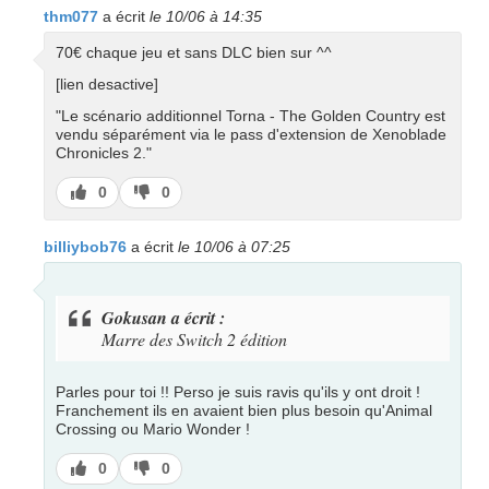
thm077
a écrit
le 10/06 à 14:35
70€ chaque jeu et sans DLC bien sur ^^
[lien desactive]
"Le scénario additionnel Torna - The Golden Country est
vendu séparément via le pass d'extension de Xenoblade
Chronicles 2."
J’aime
J’aime
0
0
pas
billiybob76
a écrit
le 10/06 à 07:25
Gokusan a écrit :
Marre des Switch 2 édition
Parles pour toi !! Perso je suis ravis qu'ils y ont droit !
Franchement ils en avaient bien plus besoin qu'Animal
Crossing ou Mario Wonder !
J’aime
J’aime
0
0
pas