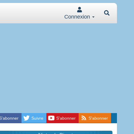
Connexion
S'abonner
Suivre
S'abonner
S'abonner