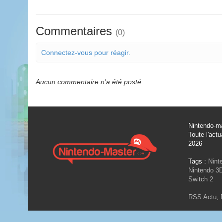
Commentaires
(0)
Connectez-vous pour réagir.
Aucun commentaire n'a été posté.
Nintendo-ma
Toute l'actu
2026
Tags :
Nint
Nintendo 3
Switch 2
RSS Actu
,