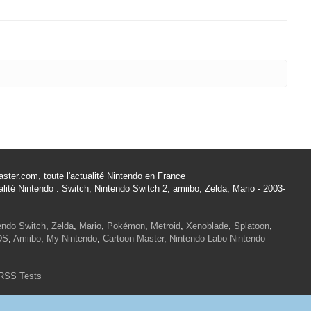
ster.com, toute l'actualité Nintendo en France
alité Nintendo : Switch, Nintendo Switch 2, amiibo, Zelda, Mario - 2003-
endo Switch
,
Zelda
,
Mario
,
Pokémon
,
Metroid
,
Xenoblade
,
Splatoon
,
DS
,
Amiibo
,
My Nintendo
,
Cartoon Master
,
Nintendo Labo
Nintendo
RSS Tests