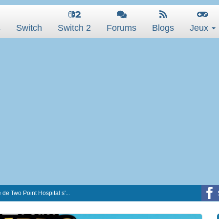
s
Switch
Switch 2
Forums
Blogs
Jeux
de Two Point Hospital s'...