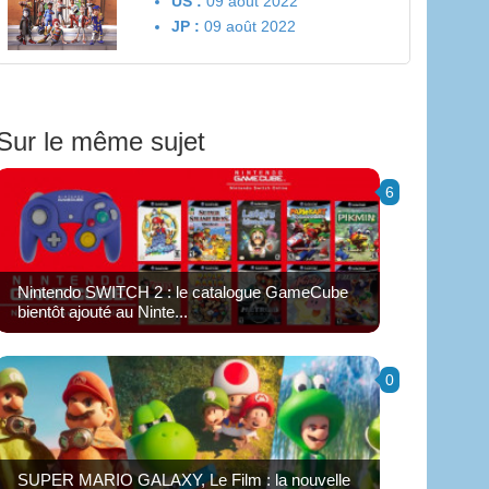
US :
09 août 2022
JP :
09 août 2022
Sur le même sujet
6
Nintendo SWITCH 2 : le catalogue GameCube
bientôt ajouté au Ninte...
0
SUPER MARIO GALAXY, Le Film : la nouvelle