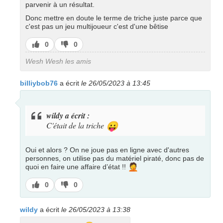
parvenir à un résultat.
Donc mettre en doute le terme de triche juste parce que
c'est pas un jeu multijoueur c'est d'une bêtise
J’aime
J’aime
0
0
pas
Wesh Wesh les amis
billiybob76
a écrit
le 26/05/2023 à 13:45
wildy a écrit :
C'était de la triche
😛
Oui et alors ? On ne joue pas en ligne avec d'autres
personnes, on utilise pas du matériel piraté, donc pas de
🤦
quoi en faire une affaire d’état !!
J’aime
J’aime
0
0
pas
wildy
a écrit
le 26/05/2023 à 13:38