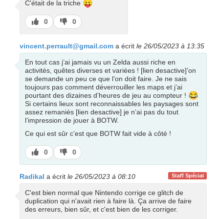
😛
C'était de la triche
J’aime
J’aime
0
0
pas
vincent.perrault@gmail.com
a écrit
le 26/05/2023 à 13:35
En tout cas j’ai jamais vu un Zelda aussi riche en
activités, quêtes diverses et variées ! [lien desactive]’on
se demande un peu ce que l’on doit faire. Je ne sais
toujours pas comment déverrouiller les maps et j’ai
😂
pourtant des dizaines d’heures de jeu au compteur !
Si certains lieux sont reconnaissables les paysages sont
assez remaniés [lien desactive] je n’ai pas du tout
l’impression de jouer à BOTW.
Ce qui est sûr c’est que BOTW fait vide à côté !
J’aime
J’aime
0
0
pas
Radikal
a écrit
le 26/05/2023 à 08:10
Staff Spécial
C'est bien normal que Nintendo corrige ce glitch de
duplication qui n'avait rien à faire là. Ça arrive de faire
des erreurs, bien sûr, et c'est bien de les corriger.