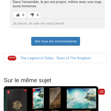
Dans l'ensemble, le jeu est propre, même avec une map
aussi immense.
J’aime
J’aime
0
0
pas
Je pense, et cela me rend pensif.
Voir tous les commentaires
Switch
The Legend of Zelda : Tears of The Kingdom
Sur le même sujet
28