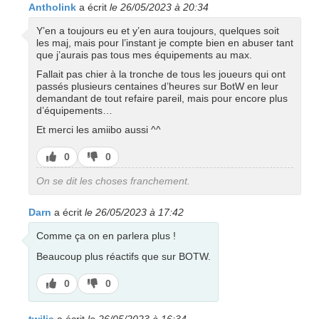
Antholink
a écrit
le 26/05/2023 à 20:34
Y’en a toujours eu et y’en aura toujours, quelques soit
les maj, mais pour l’instant je compte bien en abuser tant
que j’aurais pas tous mes équipements au max.
Fallait pas chier à la tronche de tous les joueurs qui ont
passés plusieurs centaines d’heures sur BotW en leur
demandant de tout refaire pareil, mais pour encore plus
d’équipements…
Et merci les amiibo aussi ^^
J’aime
J’aime
0
0
pas
On se dit les choses franchement.
Darn
a écrit
le 26/05/2023 à 17:42
Comme ça on en parlera plus !
Beaucoup plus réactifs que sur BOTW.
J’aime
J’aime
0
0
pas