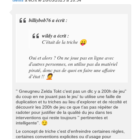
twilis
a écrit
le 26/05/2023 à 16:34
billiybob76 a écrit :
wildy a écrit :
C'était de la triche
😛
Oui et alors ? On ne joue pas en ligne avec
d'autres personnes, on utilise pas du matériel
piraté, donc pas de quoi en faire une affaire
d’état !!
🤦
'' Gneugneu Zelda Tokt c'est pas un dlc y a 200h de jeu"
du coup en ne jouant pas le jeu' tu utilise une faille de
duplication et tu triches au lieu d'explorer et de récolté et
découvrir les 200h de jeu ce que t'as pas répéter de
radoter pour justifier de la qualité du jeu dans tes
interventions qui reste toujours '' pertinentes et
😏
intelligente''.
Le concept de triche c'est d'enfreindre certaines règles,
certaines conventions explicites ou d'usage pour