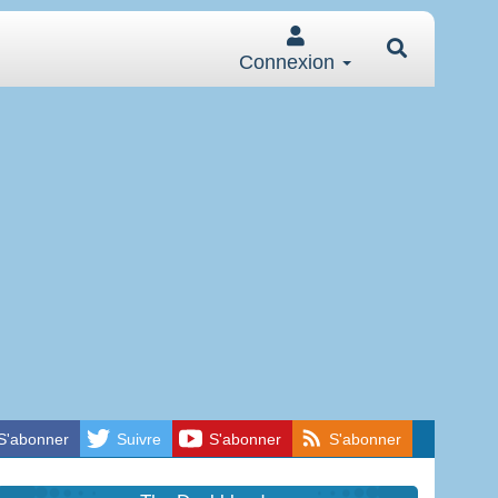
Connexion
S'abonner
Suivre
S'abonner
S'abonner