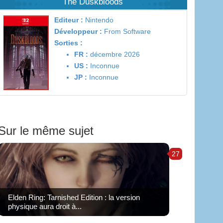
The Duskbloods
Editeur :
Nintendo
Développeur :
From Software
Sorties :
FR :
décembre 2026
US :
Inconnue
JP :
Inconnue
Sur le même sujet
27
Elden Ring: Tarnished Edition : la version
physique aura droit à...