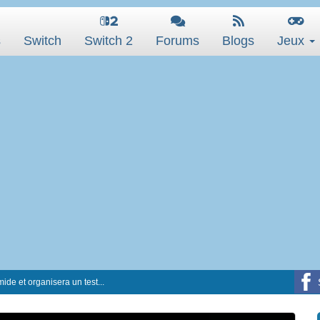
s
Switch
Switch 2
Forums
Blogs
Jeux
ide et organisera un test...