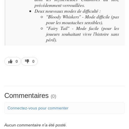
précédemment verrouillées.
Deux nouveaux modes de difficulté :
"Bloody Whiskers" - Mode difficile (pas
pour les moustaches sensibles).
"Fairy Tail" - Mode facile (pour les
joueurs souhaitant vivre l'histoire sans
péril).
J’aime
J’aime
0
0
pas
Commentaires
(0)
Connectez-vous pour commenter
Aucun commentaire n'a été posté.