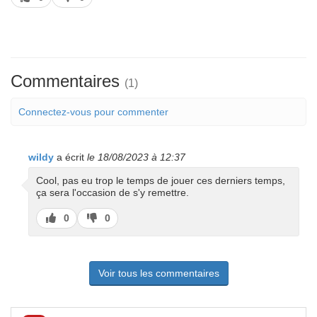
pas
Commentaires
(1)
Connectez-vous pour commenter
wildy
a écrit
le 18/08/2023 à 12:37
Cool, pas eu trop le temps de jouer ces derniers temps,
ça sera l'occasion de s'y remettre.
J’aime
J’aime
0
0
pas
Voir tous les commentaires