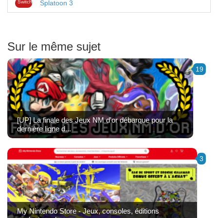
Switch
Splatoon 3
Sur le même sujet
19
[UP] La finale des Jeux NM d'or débarque pour la
dernière ligne d...
3
My Nintendo Store - Jeux, consoles, éditions