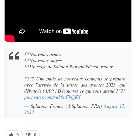
☑️ Nouvelles armes
☑️ Nouveaux stages
☑️ Un stage de Salmon Run qui fait son retour
???? Une pluie de nouveaux contenus se prépare
avec l'arrivée de la saison des averses 2023, qui
débute le 01/09 ! Découvrez ce qui vous attend ????
pic.twitter.com/yu86nFbQKY
— Splatoon France (@Splatoon_FRA)
August 17,
2023
J’aime
J’aime
0
0