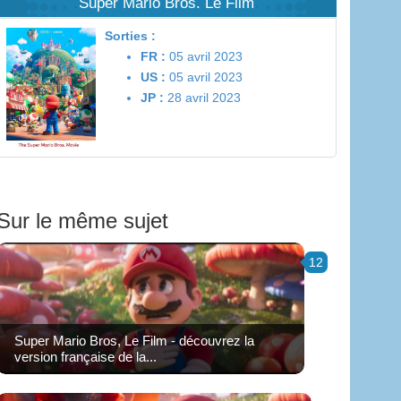
Super Mario Bros. Le Film
Sorties :
FR :
05 avril 2023
US :
05 avril 2023
JP :
28 avril 2023
Sur le même sujet
12
Super Mario Bros, Le Film - découvrez la
version française de la...