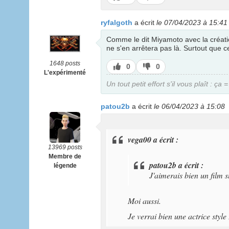
pas
ryfalgoth
a écrit
le 07/04/2023 à 15:41
Comme le dit Miyamoto avec la créati
ne s'en arrêtera pas là. Surtout que ce
1648 posts
J’aime
J’aime
0
0
L'expérimenté
pas
Un tout petit effort s'il vous plaît : ça
patou2b
a écrit
le 06/04/2023 à 15:08
vega00 a écrit :
13969 posts
Membre de
patou2b a écrit :
légende
J'aimerais bien un film 
Moi aussi.
Je verrai bien une actrice style