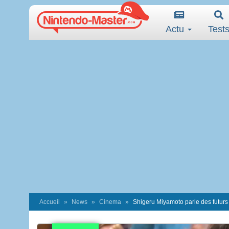
Actu
Test
Accueil
News
Cinema
Shigeru Miyamoto parle des futurs 