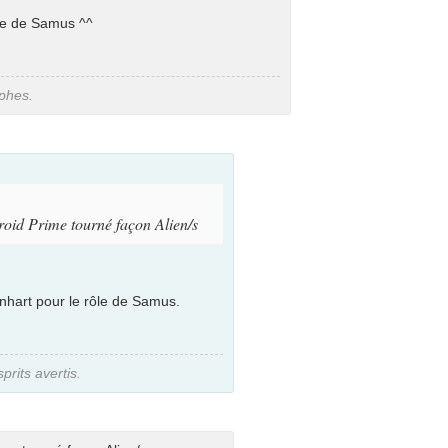
ôle de Samus ^^
aphes.
roid Prime tourné façon Alien/s
einhart pour le rôle de Samus.
rits avertis.