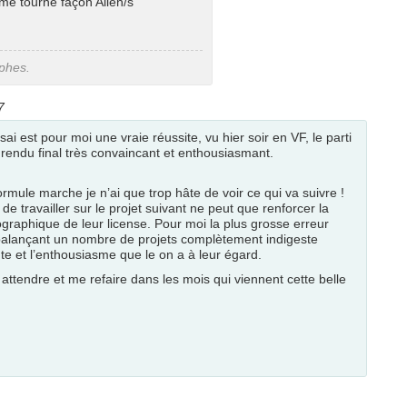
ime tourné façon Alien/s
aphes.
7
sai est pour moi une vraie réussite, vu hier soir en VF, le parti
e rendu final très convaincant et enthousiasmant.
ormule marche je n’ai que trop hâte de voir ce qui va suivre !
 travailler sur le projet suivant ne peut que renforcer la
graphique de leur license. Pour moi la plus grosse erreur
 balançant un nombre de projets complètement indigeste
tente et l’enthousiasme que le on a à leur égard.
attendre et me refaire dans les mois qui viennent cette belle