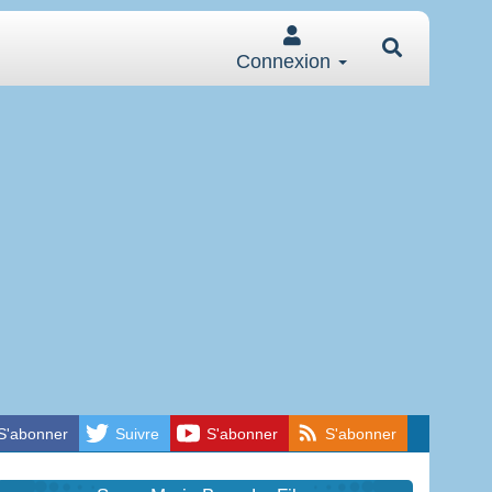
Connexion
S'abonner
Suivre
S'abonner
S'abonner