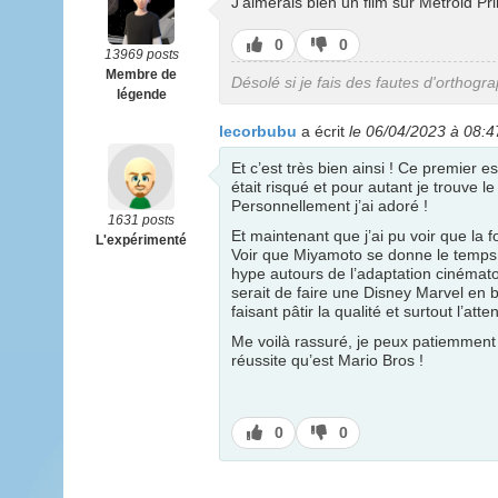
J'aimerais bien un film sur Metroid Pr
J’aime
J’aime
0
0
13969 posts
pas
Membre de
Désolé si je fais des fautes d'orthogr
légende
lecorbubu
a écrit
le 06/04/2023 à 08:4
Et c’est très bien ainsi ! Ce premier es
était risqué et pour autant je trouve l
Personnellement j’ai adoré !
1631 posts
Et maintenant que j’ai pu voir que la f
L'expérimenté
Voir que Miyamoto se donne le temps de
hype autours de l’adaptation cinémato
serait de faire une Disney Marvel en
faisant pâtir la qualité et surtout l’at
Me voilà rassuré, je peux patiemment 
réussite qu’est Mario Bros !
J’aime
J’aime
0
0
pas