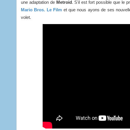
une adaptation de
Metroid
. S'il est fort possible que le 
Mario Bros. Le Film
et que nous ayons de ses nouvelles
volet.