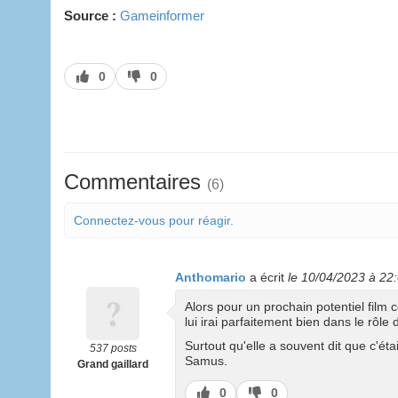
Source :
Gameinformer
J’aime
J’aime
0
0
pas
Commentaires
(6)
Connectez-vous pour réagir.
Anthomario
a écrit
le 10/04/2023 à 22
Alors pour un prochain potentiel film 
lui irai parfaitement bien dans le rôle
Surtout qu'elle a souvent dit que c'éta
537 posts
Samus.
Grand gaillard
J’aime
J’aime
0
0