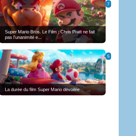
7
Super Mario Bros. Le Film : Chris Pratt ne fait
pas l'unanimité e...
5
La durée du film Super Mario dévoilée