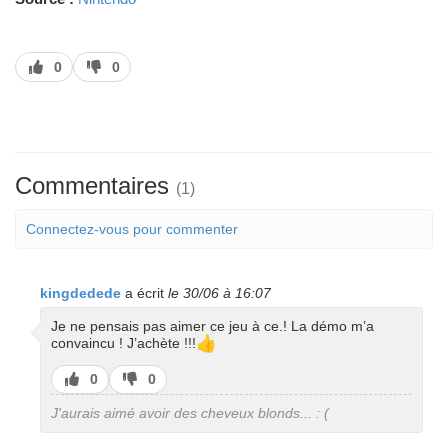
J’aime
J’aime
0
0
pas
Commentaires
(1)
Connectez-vous pour commenter
kingdedede
a écrit
le 30/06 à 16:07
Je ne pensais pas aimer ce jeu à ce.! La démo m’a
👍
convaincu ! J’achète !!!
J’aime
J’aime
0
0
pas
J'aurais aimé avoir des cheveux blonds... : (