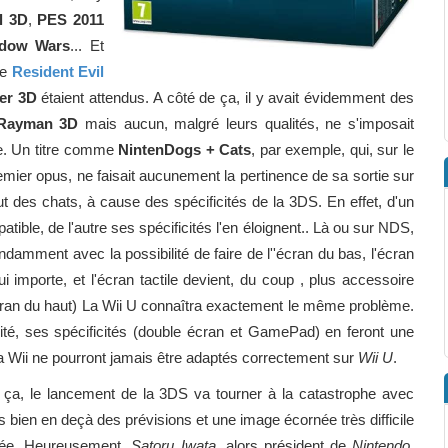
l 3D
,
PES 2011
adow Wars
... Et
e
Resident Evil
er 3D
étaient attendus. A côté de ça, il y avait évidemment des
Rayman 3D
mais aucun, malgré leurs qualités, ne s'imposait
le. Un titre comme
NintenDogs + Cats
, par exemple, qui, sur le
remier opus, ne faisait aucunement la pertinence de sa sortie sur
out des chats, à cause des spécificités de la 3DS. En effet, d'un
ible, de l'autre ses spécificités l'en éloignent.. Là ou sur NDS,
damment avec la possibilité de faire de l''écran du bas, l'écran
i importe, et l'écran tactile devient, du coup , plus accessoire
l'écran du haut) La Wii U connaîtra exactement le même problème.
ité, ses spécificités (double écran et GamePad) en feront une
 la Wii ne pourront jamais être adaptés correctement sur
Wii U
.
 ça, le lancement de la 3DS va tourner à la catastrophe avec
 bien en deçà des prévisions et une image écornée très difficile
sée. Heureusement,
Satoru Iwata
, alors président de
Nintendo
,