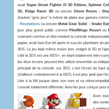
avait
Super Street Fighter IV 3D Edition
,
Splinter Cel
3D, Ridge Racer 3D
ou encore
Ghost Recon : Sh
d'autres "gros jeux" à même de plaire aux gamers comm
: Revelations
ou encore
Metal Gear Solid : Snake Eat
jeux plus grand public comme
PilotWings Resort
ou
vraiment comme un titre rendant la console indispensab
papier, avait tout d'un hit après le succès planétaire du p
3DS. Le jeu était même
moins bon
, malgré la 3D et l'aj
côté la 3DS est une NDS+, en étant totalement rétro-compat
les deux écrans peuvent être utiliser ensemble ou indépen
principal de la console, sur 3DS, c'est l'écran du haut qu
(d'ailleurs contrairement à la NDS, il est plus petit que 
Liée à la Wii jusque dans son nom et sa rétrocompatibil
console totalement différente. Ainsi les jeux conçus pour
Avec tout
des ventes
à redrés