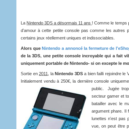
La
Nintendo 3DS a désormais 11 ans
! Comme le temps pa
d'amour à cette petite console pas comme les autres p
certains jeux réellement uniques et indissociables.
Alors que
Nintendo a annoncé la fermeture de l'eShop
de la 3DS, une petite console incroyable qui a fait v
uniquement portable de Nintendo- si on excepte le mo
Sortie en
2011
, la
Nintendo 3DS
a bien failli rejoindre l
Initialement vendu à 250€, la dernière console uniqueme
public. Jugée tro
secteur gamer et t
batailler avec le m
argument phare. Il f
lunettes n'est pas
vue, on peut être p