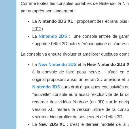
Comme toutes les consoles portables de Nintendo, la N
par an
après son lancement :
La
Nintendo 3DS XL
: proposant des écrans plus 
2012
)
La
Nintendo 2DS
: une console entrée de gamme
supprime l'effet 3D auto-stéréoscopique et s'adress
La console va ensuite évoluer et améliorer quelques com
La
New Nintendo 3DS
et la
New Nintendo 3DS 
à la console de faire peau neuve.
Il s'agit en
original proposant aussi un écran 3D amélioré et u
Nintendo 3DS
aura droit à quelques exclusivités d
"nouvelle" console aura aussi l'exclusivité de la c
regarder des vidéos
Youtube
(en 3D) sur le navig
version XL, restera la version ultime de la cons
vraiment bien profiter de ses jeux et de l'effet 3D.
La
New 2DS XL
: c'est le dernier modèle de la