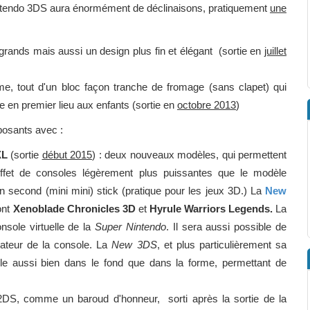
intendo 3DS aura énormément de déclinaisons, pratiquement
une
grands mais aussi un design plus fin et élégant (sortie en
juillet
, tout d'un bloc façon tranche de fromage (sans clapet) qui
e en premier lieu aux enfants (sortie en
octobre 2013
)
posants avec :
XL
(sortie
début 2015
) : deux nouveaux modèles, qui permettent
 effet de consoles légèrement plus puissantes que le modèle
n second (mini mini) stick (pratique pour les jeux 3D.) La
New
ont
Xenoblade Chronicles 3D
et
Hyrule Warriors Legends.
La
onsole virtuelle de la
Super Nintendo
. Il sera aussi possible de
ateur de la console. La
New 3DS
, et plus particulièrement sa
ole aussi bien dans le fond que dans la forme, permettant de
 2DS, comme un baroud d'honneur, sorti après la sortie de la