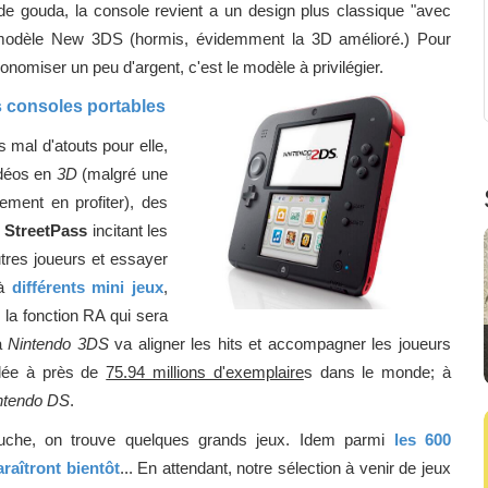
e de gouda, la console revient a un design plus classique "avec
u modèle New 3DS (hormis, évidemment la 3D amélioré.) Pour
onomiser un peu d'argent, c'est le modèle à privilégier.
s consoles portables
 mal d'atouts pour elle,
idéos en
3D
(malgré une
ement en profiter), des
StreetPass
incitant les
utres joueurs et essayer
à
différents mini jeux
,
 la fonction RA qui sera
a
Nintendo 3DS
va aligner les hits et accompagner les joueurs
lée à près de
75.94 millions d'exemplaire
s dans le monde; à
ntendo DS
.
uche, on trouve quelques grands jeux. Idem parmi
les 600
raîtront bientôt
... En attendant, notre sélection à venir de jeux