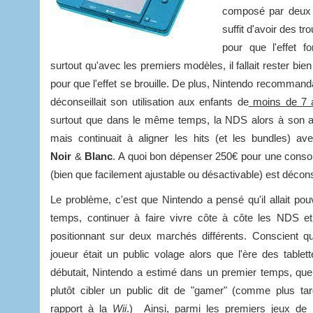
composé par deux i
suffit d'avoir des t
pour que l'effet f
surtout qu'avec les premiers modèles, il fallait rester bien
pour que l'effet se brouille. De plus, Nintendo recommandai
déconseillait son utilisation aux enfants de
moins de 7 
surtout que dans le même temps, la NDS alors à son ap
mais continuait à aligner les hits (et les bundles
Noir
&
Blanc
. A quoi bon dépenser 250€ pour une consol
(bien que facilement ajustable ou désactivable) est décons
Le problème, c'est que Nintendo a pensé qu'il allait pou
temps, continuer à faire vivre côte à côte les NDS e
positionnant sur deux marchés différents. Conscient qu
joueur était un public volage alors que l'ère des table
débutait, Nintendo a estimé dans un premier temps, que
plutôt cibler un public dit de "gamer" (comme plus tar
rapport à la
Wii
.) Ainsi, parmi les premiers jeux de l