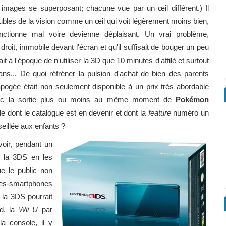
mages se superposant; chacune vue par un œil différent.) Il
roubles de la vision comme un œil qui voit légèrement moins bien,
onctionne mal voire devienne déplaisant. Un vrai problème,
 droit, immobile devant l'écran et qu'il suffisait de bouger un peu
t à l'époque de n'utiliser la 3D que 10 minutes d'affilé et surtout
ans
... De quoi réfréner la pulsion d'achat de bien des parents
ogée était non seulement disponible à un prix très abordable
) avec la sortie plus ou moins au même moment de
Pokémon
e dont le catalogue est en devenir et dont la
feature
numéro un
eillée aux enfants ?
voir, pendant un
t la 3DS en les
e le public non
ttes-smartphones
 la 3DS pourrait
d, la
Wii U
par
a console, il y