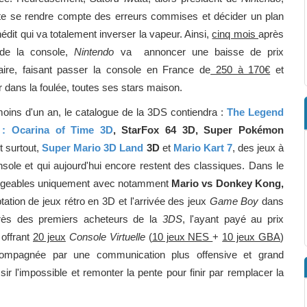
ite se rendre compte des erreurs commises et décider un plan
édit qui va totalement inverser la vapeur. Ainsi,
cinq mois
après
 de la console,
Nintendo
va annoncer une baisse de prix
aire, faisant passer la console en France de
250 à 170€
et
 dans la foulée, toutes ses stars maison.
moins d'un an, le catalogue de la 3DS contiendra :
The Legend
 : Ocarina of Time 3D
, StarFox 64 3D, Super Pokémon
t surtout,
Super Mario 3D Land
3D
et
Mario Kart 7
, des jeux à
sole et qui aujourd'hui encore restent des classiques. Dans le
hargeables uniquement avec notamment
Mario vs Donkey Kong,
ptation de jeux rétro en 3D et l'arrivée des jeux
Game Boy
dans
près des premiers acheteurs de la
3DS
, l'ayant payé au prix
 offrant
20 jeux
Console Virtuelle
(
10 jeux NES
+
10 jeux GBA
)
ccompagnée par une communication plus offensive et grand
sir l'impossible et remonter la pente pour finir par remplacer la