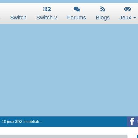
s
Switch
Switch 2
Forums
Blogs
Jeux
 10 jeux 3DS inoubliab...