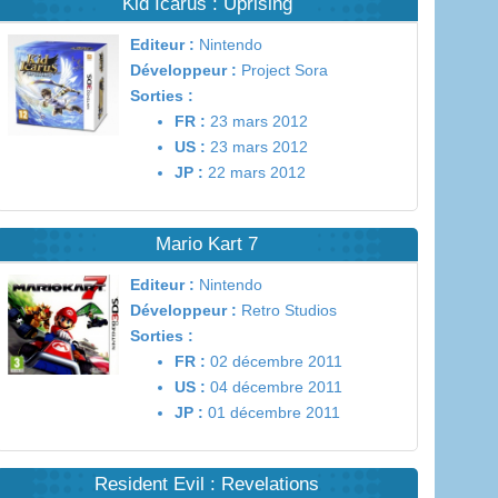
Kid Icarus : Uprising
Editeur :
Nintendo
Développeur :
Project Sora
Sorties :
FR :
23 mars 2012
US :
23 mars 2012
JP :
22 mars 2012
Mario Kart 7
Editeur :
Nintendo
Développeur :
Retro Studios
Sorties :
FR :
02 décembre 2011
US :
04 décembre 2011
JP :
01 décembre 2011
Resident Evil : Revelations