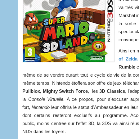
va très v
Marshal in
la sortie
spectacul
convoquer
Ainsi en 
of Zelda
Rumble
e
même de se vendre durant tout le cycle de vie de la con
même temps, Nintendo étoffera son offre de jeux téléc
Pullblox, Mighty Switch Force
, les
3D Classics
, l'ada
la
Console Virtuelle
. A ce propos, pour s'excuser au
fort,
Nintendo
leur offrira le statut d'Ambassadeur en leur
dont certains resteront exclusifs au programme. A
public, moins centrée sur l'effet 3D, la 3DS va ainsi réus
NDS dans les foyers.