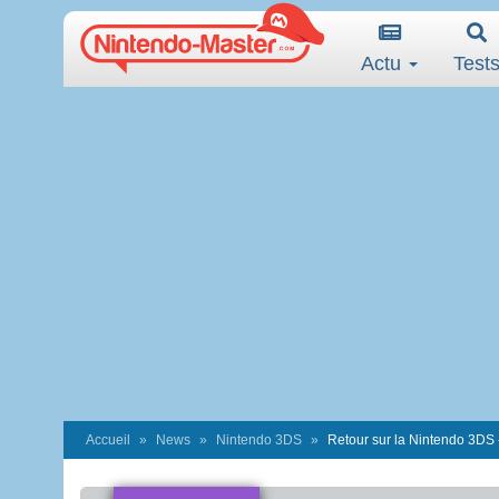
Actu
Test
Accueil
News
Nintendo 3DS
Retour sur la Nintendo 3DS -