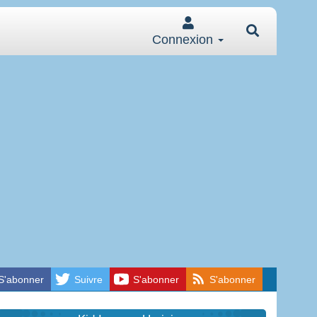
Connexion
S'abonner
Suivre
S'abonner
S'abonner