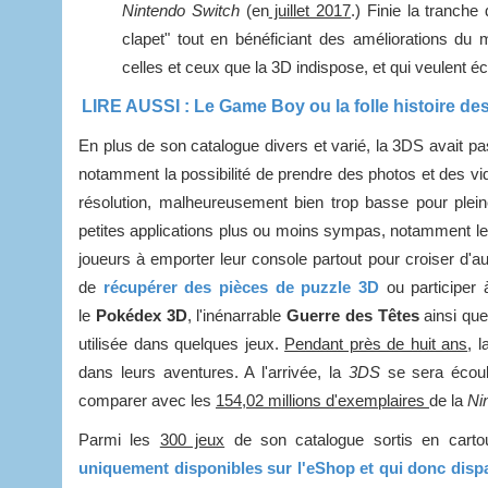
Nintendo Switch
(en
juillet 2017
.) Finie la tranch
clapet" tout en bénéficiant des améliorations d
celles et ceux que la 3D indispose, et qui veulent éc
LIRE AUSSI : Le Game Boy ou la folle histoire de
En plus de son catalogue divers et varié, la 3DS avait pas
notamment la possibilité de prendre des photos et des v
résolution, malheureusement bien trop basse pour plein
petites applications plus ou moins sympas, notamment le
joueurs à emporter leur console partout pour croiser d'a
de
récupérer des pièces de puzzle 3D
ou participer 
le
Pokédex 3D
, l'inénarrable
Guerre des Têtes
ainsi que
utilisée dans quelques jeux.
Pendant près de huit ans
, l
dans leurs aventures. A l'arrivée, la
3DS
se sera écou
comparer avec les
154,02 millions d'exemplaires
de la
Ni
Parmi les
300 jeux
de son catalogue sortis en carto
uniquement disponibles sur l'eShop et qui donc dispa