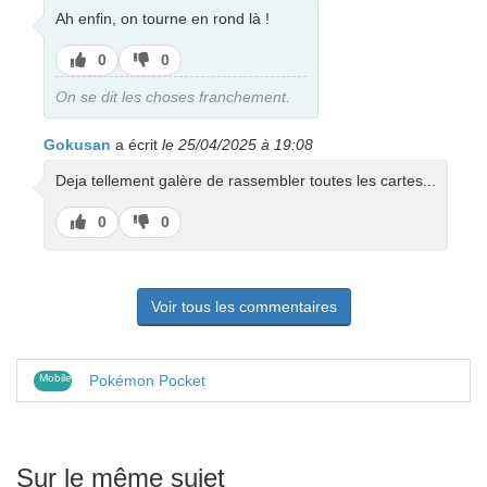
Ah enfin, on tourne en rond là !
J’aime
J’aime
0
0
pas
On se dit les choses franchement.
Gokusan
a écrit
le 25/04/2025 à 19:08
Deja tellement galère de rassembler toutes les cartes...
J’aime
J’aime
0
0
pas
Voir tous les commentaires
Mobile
Pokémon Pocket
Sur le même sujet