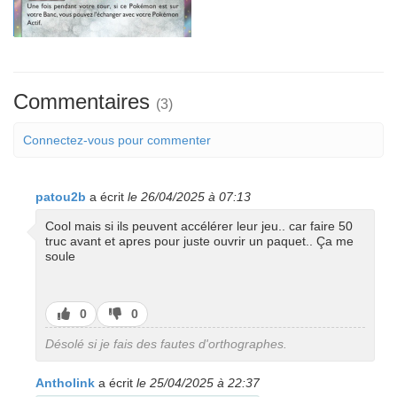
Commentaires
(3)
Connectez-vous pour commenter
patou2b
a écrit
le 26/04/2025 à 07:13
Cool mais si ils peuvent accélérer leur jeu.. car faire 50
truc avant et apres pour juste ouvrir un paquet.. Ça me
soule
J’aime
J’aime
0
0
pas
Désolé si je fais des fautes d'orthographes.
Antholink
a écrit
le 25/04/2025 à 22:37