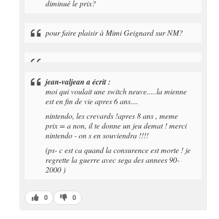
diminué le prix?
pour faire plaisir à Mimi Geignard sur NM?
jean-valjean a écrit :
moi qui voulait une switch neuve.....la mienne
est en fin de vie apres 6 ans....
nintendo, les crevards !apres 8 ans , meme
prix = a non, il te donne un jeu demat ! merci
nintendo - on s en souviendra !!!!
(ps- c est ca quand la consurence est morte ! je
regrette la guerre avec sega des annees 90-
2000 )
J’aime
J’aime
0
0
pas