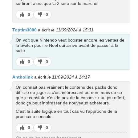
sortiront alors que la 2 sera sur le marché.
J’aime
J’aime
0
0
pas
Toptim3000
a écrit
le 11/09/2024 à 15:31
On voit que Nintendo veut booster encore les ventes de
la Switch pour le Noel qui arrive avant de passer à la
suite.
J’aime
J’aime
0
0
pas
Antholink
a écrit
le 11/09/2024 à 14:17
On connaît pas vraiment le contenu des packs donc
difficile de juger si c’est intéressant ou non, mais de ce
que je constate c’est le prix de la console + un jeu offert,
donc ça peut intéresser de nouveaux acheteurs.
C’est la suite logique en tout cas vu l’approche de la
prochaine console.
J’aime
J’aime
0
0
pas