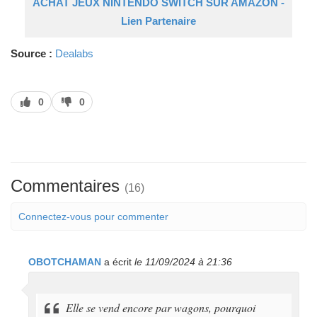
ACHAT JEUX NINTENDO SWITCH SUR AMAZON -
Lien Partenaire
Source :
Dealabs
J’aime
J’aime
0
0
pas
Commentaires
(16)
Connectez-vous pour commenter
OBOTCHAMAN
a écrit
le 11/09/2024 à 21:36
Elle se vend encore par wagons, pourquoi