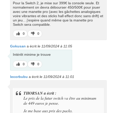
Pour la Switch 2, je mise sur 399€ la console seule. Et
normalement on devra débourser 450/500€ pour jouer
avec une manette pro (avec les gâchettes analogiques
voire vibrantes et des sticks hall effect donc sans drift) et
un jeu... j'espère quand même que la manette pro
Switch sera compatible.
J’aime
J’aime
0
0
pas
Gokusan
a écrit
le 11/09/2024 à 11:05
Intérêt minime je trouve
J’aime
J’aime
0
0
pas
lecorbubu
a écrit
le 11/09/2024 à 11:01
THORSAN a écrit :
Le prix de la futur switch va être au minimum
de 449 euros je pense.
Je me base aux prix des packs.