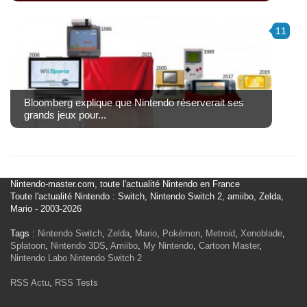
11
Bloomberg explique que Nintendo réserverait ses
grands jeux pour...
Nintendo-master.com, toute l'actualité Nintendo en France
Toute l'actualité Nintendo : Switch, Nintendo Switch 2, amiibo, Zelda,
Mario - 2003-2026
Tags :
Nintendo Switch
,
Zelda
,
Mario
,
Pokémon
,
Metroid
,
Xenoblade
,
Splatoon
,
Nintendo 3DS
,
Amiibo
,
My Nintendo
,
Cartoon Master
,
Nintendo Labo
Nintendo Switch 2
RSS Actu
,
RSS Tests