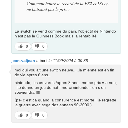
Comment battre le record de la PS2 et DS en
ne baissant pas le prix ?
La switch se vend comme du pain, l'objectif de Nintendo
n'est pas le Guinness Book mais la rentabilité
J’aime
J’aime
0
0
pas
jean-valjean
a écrit
le 11/09/2024 à 09:38
moi qui voulait une switch neuve.....la mienne est en fin
de vie apres 6 ans....
nintendo, les crevards !apres 8 ans , meme prix = a non,
il te donne un jeu demat ! merci nintendo - on s en
souviendra !!!!
(ps- c est ca quand la consurence est morte ! je regrette
la guerre avec sega des annees 90-2000 )
J’aime
J’aime
0
0
pas