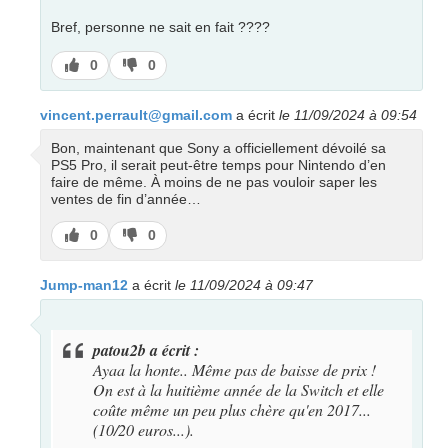
Bref, personne ne sait en fait ????
J’aime
J’aime
0
0
pas
vincent.perrault@gmail.com
a écrit
le 11/09/2024 à 09:54
Bon, maintenant que Sony a officiellement dévoilé sa
PS5 Pro, il serait peut-être temps pour Nintendo d’en
faire de même. À moins de ne pas vouloir saper les
ventes de fin d’année…
J’aime
J’aime
0
0
pas
Jump-man12
a écrit
le 11/09/2024 à 09:47
patou2b a écrit :
Ayaa la honte.. Même pas de baisse de prix !
On est à la huitième année de la Switch et elle
coûte même un peu plus chère qu'en 2017...
(10/20 euros...).