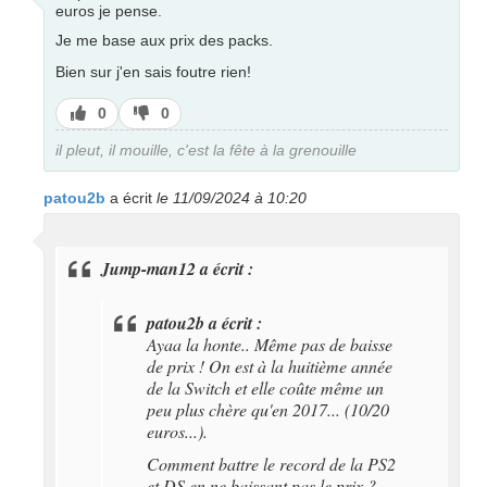
euros je pense.
Je me base aux prix des packs.
Bien sur j'en sais foutre rien!
J’aime
J’aime
0
0
pas
il pleut, il mouille, c'est la fête à la grenouille
patou2b
a écrit
le 11/09/2024 à 10:20
Jump-man12 a écrit :
patou2b a écrit :
Ayaa la honte.. Même pas de baisse
de prix ! On est à la huitième année
de la Switch et elle coûte même un
peu plus chère qu'en 2017... (10/20
euros...).
Comment battre le record de la PS2
et DS en ne baissant pas le prix ?