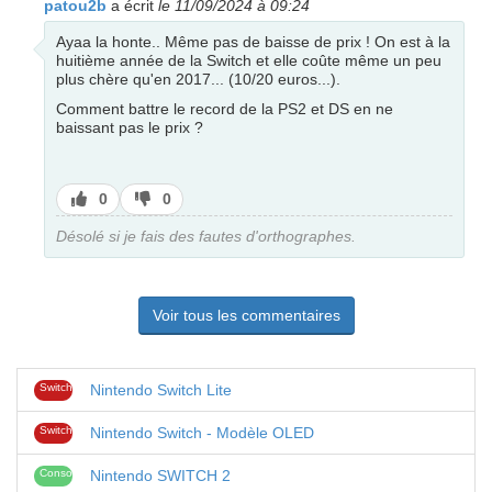
patou2b
a écrit
le 11/09/2024 à 09:24
Ayaa la honte.. Même pas de baisse de prix ! On est à la
huitième année de la Switch et elle coûte même un peu
plus chère qu'en 2017... (10/20 euros...).
Comment battre le record de la PS2 et DS en ne
baissant pas le prix ?
J’aime
J’aime
0
0
pas
Désolé si je fais des fautes d'orthographes.
Voir tous les commentaires
Switch
Nintendo Switch Lite
Switch
Nintendo Switch - Modèle OLED
Consoles
Nintendo SWITCH 2