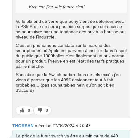
Bien sur j'en sais foutre rien!
Vu le plafond de verre que Sony vient de défoncer avec
la PS5 Pro je ne serai pas bien surpris que cela puisse
se poursuivre par une tendance des prix à la hausse au
niveau de l’industrie.
C’est un phénomène constaté sur le marché des
smartphones où Apple est parvenu à instiller dans l’esprit
du public que 1000balles c’est finalement un prix normal
pour un produit. Preuve en est l’état des tarifs pratiqués
par le marché.
Sans dire que la Switch partira dans de tels excès j’en
viens à penser que les 499€ deviennent tout à fait
probables… (pas souhaitables hein qu’on soit bien
d’accord)
J’aime
J’aime
0
0
pas
THORSAN
a écrit
le 11/09/2024 à 10:43
Le prix de la futur switch va être au minimum de 449