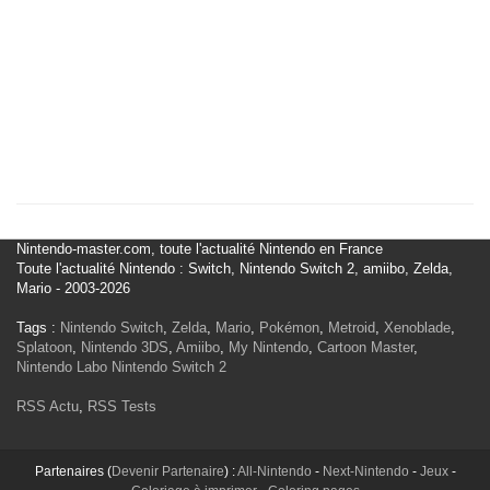
Nintendo-master.com, toute l'actualité Nintendo en France
Toute l'actualité Nintendo : Switch, Nintendo Switch 2, amiibo, Zelda,
Mario - 2003-2026
Tags :
Nintendo Switch
,
Zelda
,
Mario
,
Pokémon
,
Metroid
,
Xenoblade
,
Splatoon
,
Nintendo 3DS
,
Amiibo
,
My Nintendo
,
Cartoon Master
,
Nintendo Labo
Nintendo Switch 2
RSS Actu
,
RSS Tests
Partenaires (
Devenir Partenaire
) :
All-Nintendo
-
Next-Nintendo
-
Jeux
-