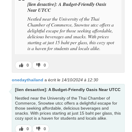
[lien desactive]: A Budget-Friendly Oasis
Near UTCC
Nestled near the University of the Thai
Chamber of Commerce, Snowtee utcc offers a
delightful escape for those seeking affordable,
delicious beverages and snacks. With prices
starting at just 15 baht per glass, this cozy spot
is a haven for students and locals alike.
J’aime
J’aime
0
0
pas
onedaythailand
a écrit
le 14/10/2024 à 12:30
[lien desactive]: A Budget-Friendly Oasis Near UTCC
Nestled near the University of the Thai Chamber of
Commerce, Snowtee utcc offers a delightful escape for
those seeking affordable, delicious beverages and
snacks. With prices starting at just 15 baht per glass, this
cozy spot is a haven for students and locals alike.
J’aime
J’aime
0
0