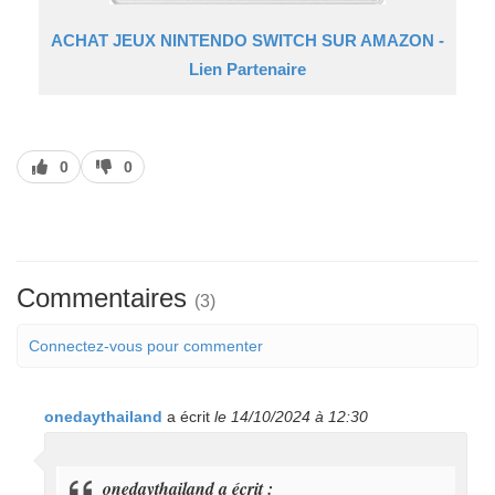
ACHAT JEUX NINTENDO SWITCH SUR AMAZON -
Lien Partenaire
J’aime
J’aime
0
0
pas
Commentaires
(3)
Connectez-vous pour commenter
onedaythailand
a écrit
le 14/10/2024 à 12:30
onedaythailand a écrit :