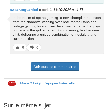
pas
swearunguarded
a écrit
le 14/10/2024 à 11:55
In the realm of sports gaming, a new champion has risen
from the shadows, winning over both football fans and
vintage gaming lovers. [lien desactive], a game that pays
homage to the golden age of 8-bit gaming, has become
a hit, delivering a unique combination of nostalgia and
current action.
J’aime
J’aime
0
0
pas
Voir tous les commentaires
Switch
Mario & Luigi : L'épopée fraternelle
Sur le même sujet