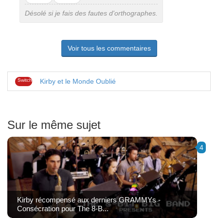
pas
Désolé si je fais des fautes d'orthographes.
Voir tous les commentaires
Switch
Kirby et le Monde Oublié
Sur le même sujet
4
Kirby récompensé aux derniers GRAMMYs -
Consécration pour The 8-B...