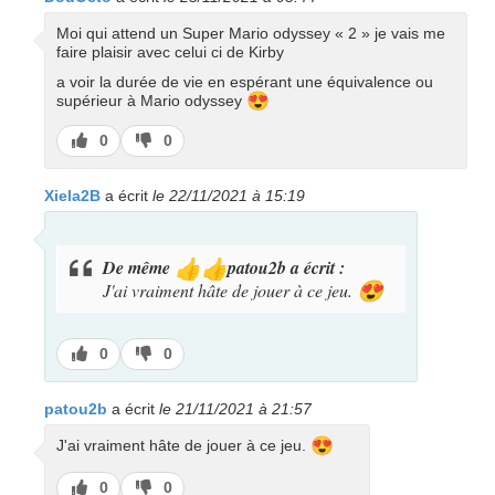
Moi qui attend un Super Mario odyssey « 2 » je vais me
faire plaisir avec celui ci de Kirby
a voir la durée de vie en espérant une équivalence ou
😍
supérieur à Mario odyssey
J’aime
J’aime
0
0
pas
Xiela2B
a écrit
le 22/11/2021 à 15:19
De même
patou2b a écrit :
👍
👍
J'ai vraiment hâte de jouer à ce jeu.
😍
J’aime
J’aime
0
0
pas
patou2b
a écrit
le 21/11/2021 à 21:57
😍
J'ai vraiment hâte de jouer à ce jeu.
J’aime
J’aime
0
0