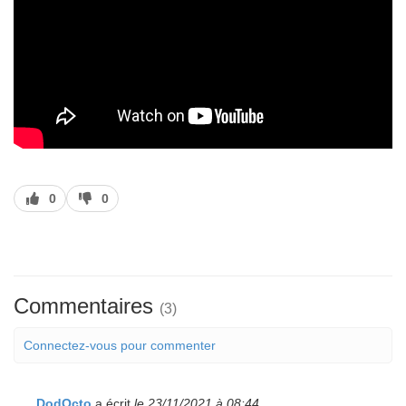
J’aime
J’aime
0
0
pas
Commentaires
(3)
Connectez-vous pour commenter
DodOcto
a écrit
le 23/11/2021 à 08:44