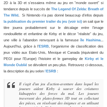
2D à la 3D et s'essaiera même au jeu en "monde ouvert" si
tendance depuis le succès de
The Legend Of Zelda: Breath of
The Wild
.
Si Nintendo n'a pas donné beaucoup d'infos depuis
la publication du premier trailer du jeu (voir ici)
on sait que le
titre jouera probablement sur le décalage entre l'image
rondouillette et enfantine de Kirby et le décor "réaliste" du jeu,
une ville à l'abandon renvoyant à la fameuse
île Hashima
...
Aujourd'hui, grâce à l'
ESRB
, l'organisme de classification des
jeux vidéo aux Etats-Unis, Mexique et Canada (équivalent du
PEGI pour l'Europe) l'histoire et le gameplay de
Kirby et le
Monde Oublié
se dévoilent un peu plus. Retrouvez ci-dessous,
la description du jeu selon
l'
ESRB
:
Il s'agit d'un jeu d'action-aventure dans lequel les
joueurs aident Kirby à sauver des créatures
kidnappées des forces du mal. Les joueurs
traversent des plates-formes 3D tout en collectant
des pièces, en résolvant des énigmes et en utilisant