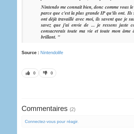
Nintendo me connaît bien, donc comme vous le sa
parce que c'est la plus grande IP qu'ils ont. Ils 
ont déjà travaillé avec moi, ils savent que je suis
savez que j'ai envie de ... je ressens juste
consacrerais toute ma vie et toute mon âme à
brillant. "
Source :
Nintendolife
J’aime
J’aime
0
0
pas
Commentaires
(2)
Connectez-vous pour réagir.