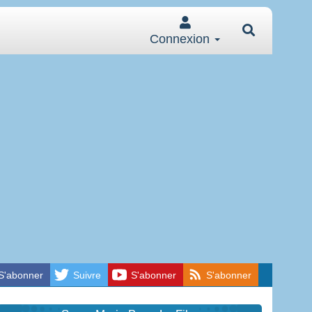
Connexion
S'abonner
Suivre
S'abonner
S'abonner