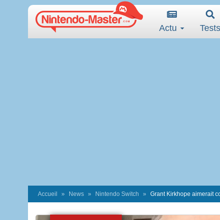
Actu
Test
Accueil
News
Nintendo Switch
Grant Kirkhope aimerait c