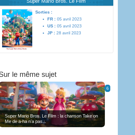
Super Mario Bros. Le Film
Sorties :
FR :
05 avril 2023
US :
05 avril 2023
JP :
28 avril 2023
Sur le même sujet
6
Super Mario Bros. Le Film : la chanson Take on
Me de a-ha n'a pas...