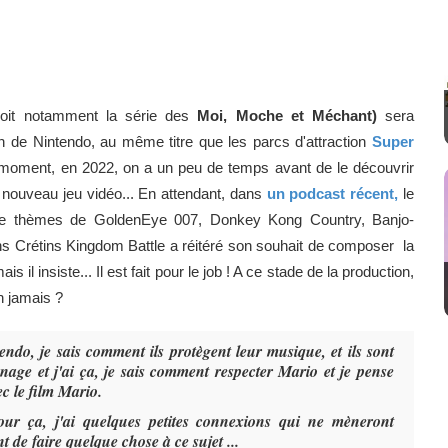
n doit notamment la série des
Moi, Moche et Méchant)
sera
n de Nintendo, au même titre que les parcs d'attraction
Super
le moment, en 2022, on a un peu de temps avant de le découvrir
nouveau jeu vidéo... En attendant, dans
un podcast récent,
le
ble thèmes de GoldenEye 007, Donkey Kong Country, Banjo-
 Crétins Kingdom Battle a réitéré son souhait de composer la
is il insiste... Il est fait pour le job ! A ce stade de la production,
on jamais ?
endo, je sais comment ils protègent leur musique, et ils sont
onnage et j'ai ça, je sais comment respecter Mario et je pense
ec le film Mario.
ur ça, j'ai quelques petites connexions qui ne mèneront
 de faire quelque chose à ce sujet ...