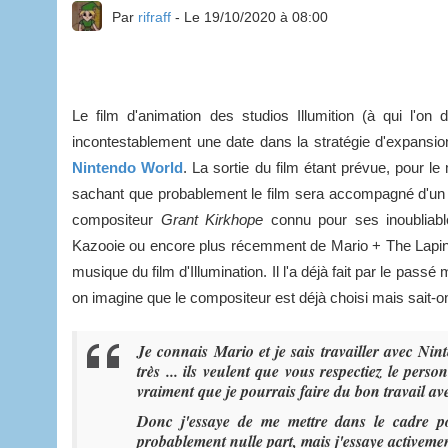
Par
rifraff
- Le 19/10/2020 à 08:00
Le film d'animation des studios Illumition (à qui l'o
incontestablement une date dans la stratégie d'expansio
Nintendo World
. La sortie du film étant prévue, pour 
sachant que probablement le film sera accompagné d'un 
compositeur
Grant Kirkhope
connu pour ses inoublia
Kazooie ou encore plus récemment de Mario + The Lapins
musique du film d'Illumination. Il l'a déjà fait par le passé ma
on imagine que le compositeur est déjà choisi mais sait-
Je connais Mario et je sais travailler avec Nint
très ... ils veulent que vous respectiez le pers
vraiment que je pourrais faire du bon travail av
Donc j'essaye de me mettre dans le cadre po
probablement nulle part, mais j'essaye activement