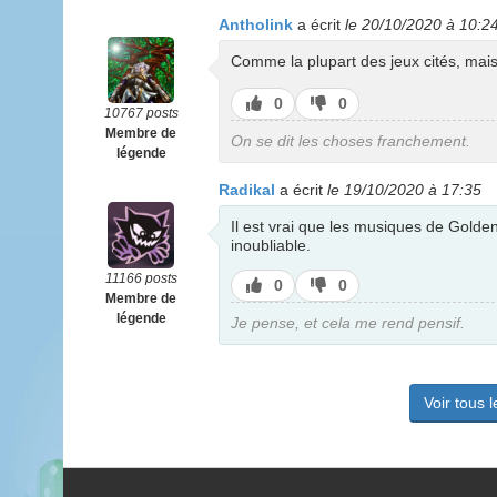
Antholink
a écrit
le 20/10/2020 à 10:2
Comme la plupart des jeux cités, mais
J’aime
J’aime
0
0
10767 posts
pas
Membre de
On se dit les choses franchement.
légende
Radikal
a écrit
le 19/10/2020 à 17:35
Il est vrai que les musiques de Gold
inoubliable.
11166 posts
J’aime
J’aime
0
0
Membre de
pas
légende
Je pense, et cela me rend pensif.
Voir tous 