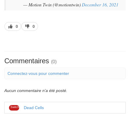
— Motion Twin (@motiontwin)
December 16, 2021
J’aime
J’aime
0
0
pas
Commentaires
(0)
Connectez-vous pour commenter
Aucun commentaire n'a été posté.
Switch
Dead Cells