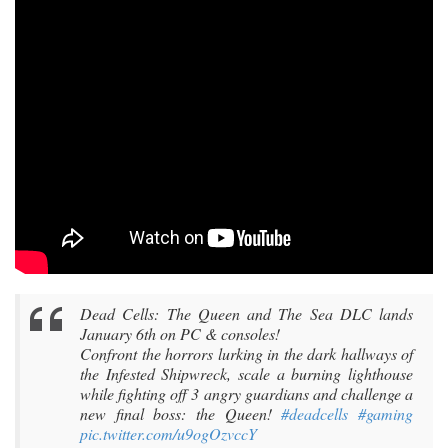
Dead Cells: The Queen and The Sea DLC lands
January 6th on PC & consoles!
Confront the horrors lurking in the dark hallways of
the Infested Shipwreck, scale a burning lighthouse
while fighting off 3 angry guardians and challenge a
new final boss: the Queen!
#deadcells
#gaming
pic.twitter.com/u9ogOzvccY