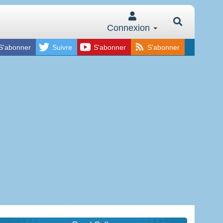
Connexion
S'abonner
Suivre
S'abonner
S'abonner