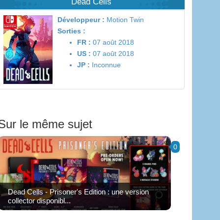
Dead Cells
Développeur :
Motion Twin
Sorties :
FR :
07 août 2018
US :
07 août 2018
JP :
Inconnue
Sur le même sujet
0
Dead Cells - Prisoner's Edition : une version
collector disponibl...