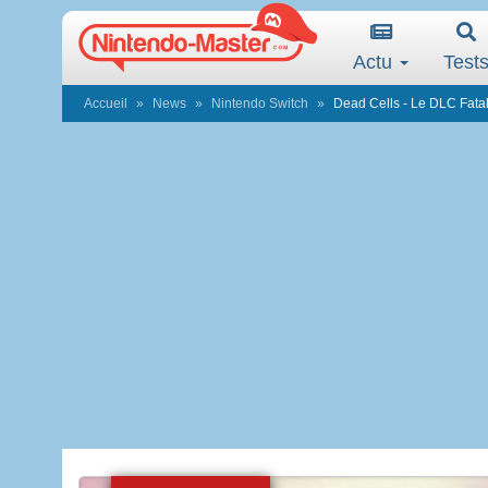
Actu
Test
Accueil
News
Nintendo Switch
Dead Cells - Le DLC Fatal 