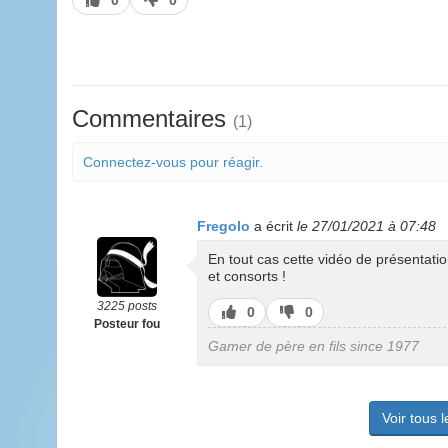
0
0
pas
Commentaires
(1)
Connectez-vous pour réagir.
Fregolo
a écrit
le 27/01/2021 à 07:48
En tout cas cette vidéo de présentati
et consorts !
3225 posts
J’aime
J’aime
0
0
Posteur fou
pas
Gamer de père en fils since 1977
Voir tous 