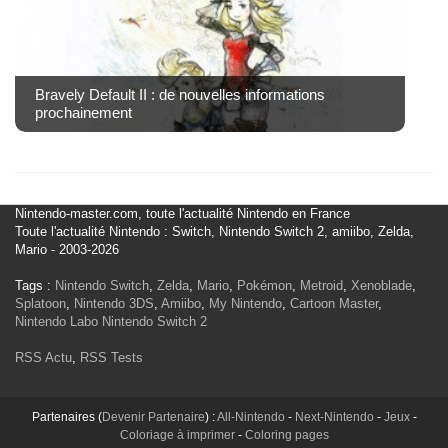
Bravely Default II : de nouvelles informations
prochainement
Nintendo-master.com, toute l'actualité Nintendo en France
Toute l'actualité Nintendo : Switch, Nintendo Switch 2, amiibo, Zelda,
Mario - 2003-2026
Tags :
Nintendo Switch
,
Zelda
,
Mario
,
Pokémon
,
Metroid
,
Xenoblade
,
Splatoon
,
Nintendo 3DS
,
Amiibo
,
My Nintendo
,
Cartoon Master
,
Nintendo Labo
Nintendo Switch 2
RSS Actu
,
RSS Tests
Partenaires (
Devenir Partenaire
) :
All-Nintendo
-
Next-Nintendo
-
Jeux
-
Coloriage à imprimer
-
Coloring pages