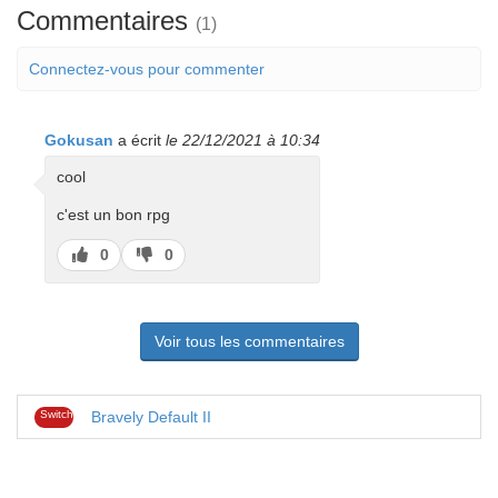
Commentaires
(1)
Connectez-vous pour commenter
Gokusan
a écrit
le 22/12/2021 à 10:34
cool
c'est un bon rpg
J’aime
J’aime
0
0
pas
Voir tous les commentaires
Switch
Bravely Default II