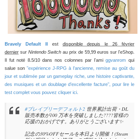
Bravely Default II
est
disponible depuis le 26 février
dernier
sur
Nintendo Switch
au prix de 59,99 euros sur l'eShop.
Il fut noté 8.5/10 dans nos colonnes par l'ami
ggvanrom
qui
salue son
"expérience J-RPG à l’ancienne, remise au goût du
jour et sublimée par un gameplay riche, une histoire captivante,
des musiques et un doublage d’excellente facture", pour lire le
test complet vous pouvez cliquer ici.
#ブレイブリーデフォルト2
世界累計出荷・DL
販売本数が100 万本を突破しました????皆様の
応援のおかげです。ありがとうございます✨
記念の30%OFFセールを本日より開催！(Steam