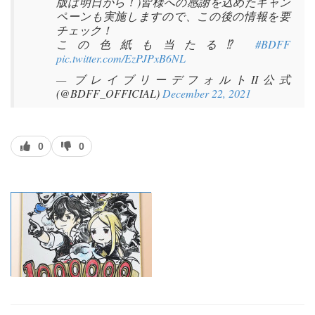
版は明日から！)皆様への感謝を込めたキャン
ペーンも実施しますので、この後の情報を要
チェック！
この色紙も当たる⁉
#BDFF
pic.twitter.com/EzPJPxB6NL
— ブレイブリーデフォルトII公式
(@BDFF_OFFICIAL)
December 22, 2021
J’aime
J’aime
0
0
pas